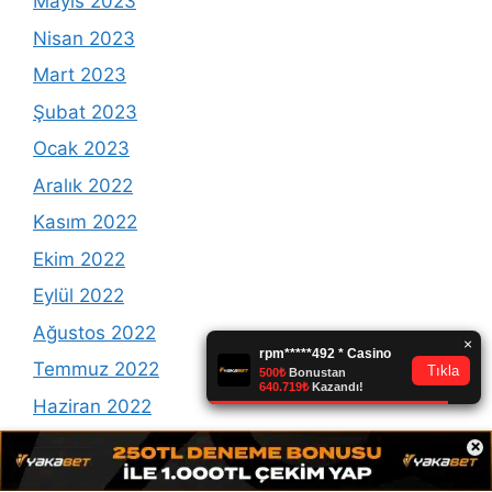
Mayıs 2023
Nisan 2023
Mart 2023
Şubat 2023
Ocak 2023
Aralık 2022
Kasım 2022
Ekim 2022
Eylül 2022
Ağustos 2022
Temmuz 2022
Haziran 2022
Mayıs 2022
×
Nisan 2022