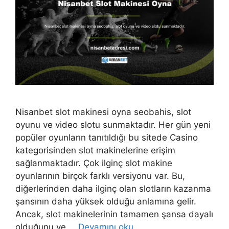
Nisanbet slot makinesi oyna seobahis, slot
oyunu ve video slotu sunmaktadır. Her gün yeni
popüler oyunların tanıtıldığı bu sitede Casino
kategorisinden slot makinelerine erişim
sağlanmaktadır. Çok ilginç slot makine
oyunlarının birçok farklı versiyonu var. Bu,
diğerlerinden daha ilginç olan slotların kazanma
şansının daha yüksek olduğu anlamına gelir.
Ancak, slot makinelerinin tamamen şansa dayalı
olduğunu ve …
Devamını oku…