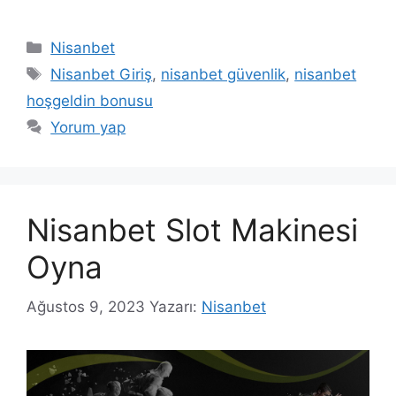
Kategoriler
Nisanbet
Etiketler
Nisanbet Giriş
,
nisanbet güvenlik
,
nisanbet
hoşgeldin bonusu
Yorum yap
Nisanbet Slot Makinesi
Oyna
Ağustos 9, 2023
Yazarı:
Nisanbet