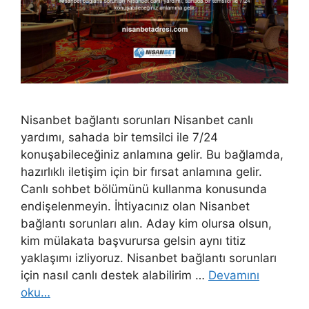
Nisanbet bağlantı sorunları Nisanbet canlı
yardımı, sahada bir temsilci ile 7/24
konuşabileceğiniz anlamına gelir. Bu bağlamda,
hazırlıklı iletişim için bir fırsat anlamına gelir.
Canlı sohbet bölümünü kullanma konusunda
endişelenmeyin. İhtiyacınız olan Nisanbet
bağlantı sorunları alın. Aday kim olursa olsun,
kim mülakata başvurursa gelsin aynı titiz
yaklaşımı izliyoruz. Nisanbet bağlantı sorunları
için nasıl canlı destek alabilirim …
Devamını
oku…