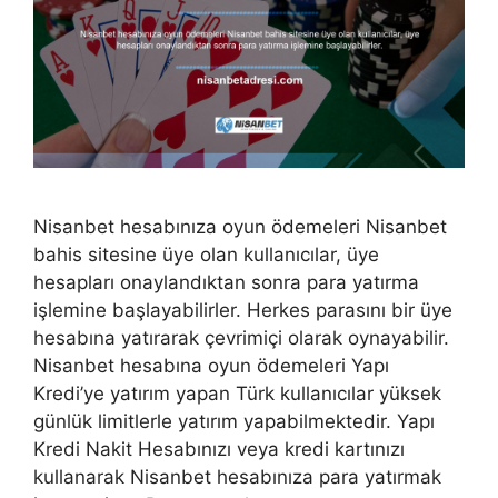
Nisanbet hesabınıza oyun ödemeleri Nisanbet
bahis sitesine üye olan kullanıcılar, üye
hesapları onaylandıktan sonra para yatırma
işlemine başlayabilirler. Herkes parasını bir üye
hesabına yatırarak çevrimiçi olarak oynayabilir.
Nisanbet hesabına oyun ödemeleri Yapı
Kredi’ye yatırım yapan Türk kullanıcılar yüksek
günlük limitlerle yatırım yapabilmektedir. Yapı
Kredi Nakit Hesabınızı veya kredi kartınızı
kullanarak Nisanbet hesabınıza para yatırmak