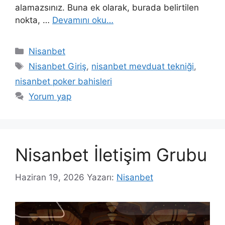
alamazsınız. Buna ek olarak, burada belirtilen
nokta, …
Devamını oku…
Kategoriler
Nisanbet
Etiketler
Nisanbet Giriş
,
nisanbet mevduat tekniği
,
nisanbet poker bahisleri
Yorum yap
Nisanbet İletişim Grubu
Haziran 19, 2026
Yazarı:
Nisanbet