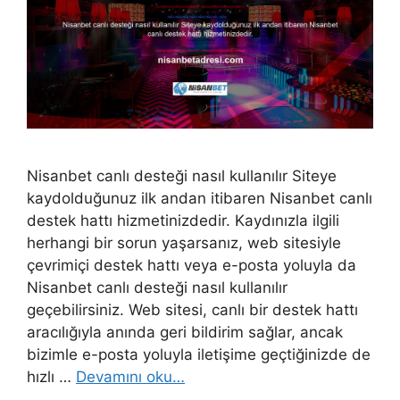
Nisanbet canlı desteği nasıl kullanılır Siteye
kaydolduğunuz ilk andan itibaren Nisanbet canlı
destek hattı hizmetinizdedir. Kaydınızla ilgili
herhangi bir sorun yaşarsanız, web sitesiyle
çevrimiçi destek hattı veya e-posta yoluyla da
Nisanbet canlı desteği nasıl kullanılır
geçebilirsiniz. Web sitesi, canlı bir destek hattı
aracılığıyla anında geri bildirim sağlar, ancak
bizimle e-posta yoluyla iletişime geçtiğinizde de
hızlı …
Devamını oku…