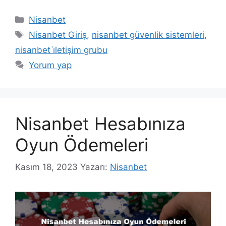
Kategoriler
Nisanbet
Etiketler
Nisanbet Giriş
,
nisanbet güvenlik sistemleri
,
nisanbet i̇letişim grubu
Yorum yap
Nisanbet Hesabınıza
Oyun Ödemeleri
Kasım 18, 2023
Yazarı:
Nisanbet