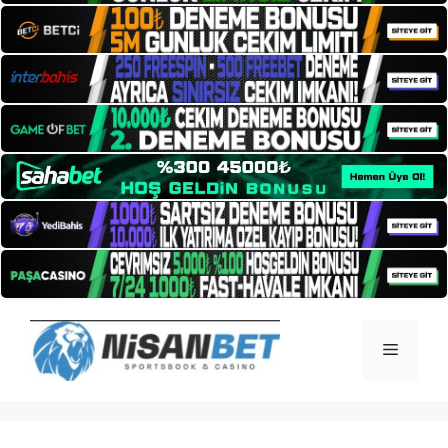
İçeriğe
atla
Menü