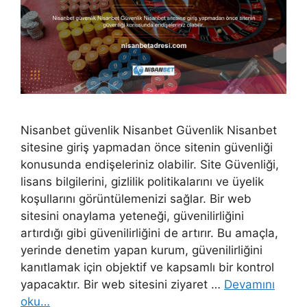
Nisanbet güvenlik Nisanbet Güvenlik Nisanbet
sitesine giriş yapmadan önce sitenin güvenliği
konusunda endişeleriniz olabilir. Site Güvenliği,
lisans bilgilerini, gizlilik politikalarını ve üyelik
koşullarını görüntülemenizi sağlar. Bir web
sitesini onaylama yeteneği, güvenilirliğini
artırdığı gibi güvenilirliğini de artırır. Bu amaçla,
yerinde denetim yapan kurum, güvenilirliğini
kanıtlamak için objektif ve kapsamlı bir kontrol
yapacaktır. Bir web sitesini ziyaret …
Devamını
oku…