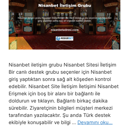
Nisanbet iletişim grubu Nisanbet Sitesi İletişim
Bir canlı destek grubu seçenler için Nisanbet
giriş yaptıktan sonra sağ alt köşeden kontrol
edebilir. Nisanbet Site İletişim İletişimi Nisanbet
Erişmek için boş bir alanı bir bağlantı ile
doldurun ve tıklayın. Bağlantı birkaç dakika
sürebilir. Ziyaretçinin bilgileri müşteri merkezi
tarafından yazılacaktır. Şu anda Türk destek
ekibiyle konuşabilir ve bilgi …
Devamını oku…