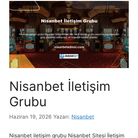
Nisanbet İletişim
Grubu
Haziran 19, 2026
Yazarı:
Nisanbet
Nisanbet iletişim grubu Nisanbet Sitesi İletişim