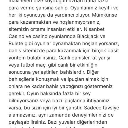
makineleri bize koyduğumuzdan daha fazla
para verme şansına sahip. Oyunlarımız keyifli ve
her iki oyuncuya da yardımcı oluyor. Mümkünse
para kazanmaktan ve hoşlanmıyorsanız,
sitemizin ortamı insanları etkiler. Nisanbet
Casino ve casino oyunlarında Blackjack ve
Rulete gibi oyunlar oynamaktan hoşlanıyorsanız,
bahis sitemizde para kazanmak için birçok basit
yöntem bulabilirsiniz. Canlı bahisler, at yarışı
veya futbol maçı gibi canlı bir etkinliğin
sonucuna yerleştirilen bahislerdir. Diğer
bahisçilerle konuşmak ve ipuçları almak için
onlara ne kadar bahis yaptığınızı göstermeniz
gerekir. Oyun hakkında fazla bir şey
bilmiyorsanız veya bazı ipuçlarına ihtiyacınız
varsa, bu sizin için iyi bir şanstır. Sadece tavsiye
alamazsınız, aynı zamanda deneyimlerinizi de
paylaşabilirsiniz. Bazı yuvalar diğerlerinden