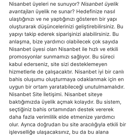
Nisanbet üyeleri ne sunuyor?
Nisanbet üyelik
avantajları
üyelik ne sunar? Hedefinize nasıl
ulaştığınızı ve ne yaptığınızı gösteren bir yapı
oluşturarak düşüncelerinizi geliştirebilirsiniz. Bu
yapıyı takip ederek siparişinizi alabilirsiniz. Bu
anlaşma, bize yardımcı olabilecek çok sayıda
Nisanbet üyesi olan Nisanbet ile hızlı ve etkili
promosyonlar sunmamızı sağlıyor. Bu süreci
kabul ederseniz, site sizi desteklemeyen
hizmetlerle de çalışacaktır. Nisanbet iyi bir canlı
bahis oluşumu oluşturmaya odaklanmak için en
uygun bir ortam yaratabileceği unutulmamalıdır.
Nisanbet Site İletişimi. Nisanbet siteye
baktığımızda üyelik açmak kolaydır. Bu sistem,
seçtiğiniz bahis ortamından destek vererek
daha fazla verimlilik elde etmenize yardımcı
olur. Ayrıca doğrudan bu site aracılığıyla etkili bir
işlevselliğe ulaşacaksınız, bu da bu alana