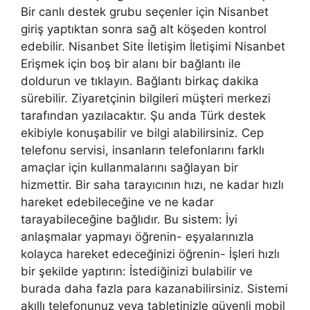
Bir canlı destek grubu seçenler için Nisanbet
giriş yaptıktan sonra sağ alt köşeden kontrol
edebilir. Nisanbet Site İletişim İletişimi Nisanbet
Erişmek için boş bir alanı bir bağlantı ile
doldurun ve tıklayın. Bağlantı birkaç dakika
sürebilir. Ziyaretçinin bilgileri müşteri merkezi
tarafından yazılacaktır. Şu anda Türk destek
ekibiyle konuşabilir ve bilgi alabilirsiniz. Cep
telefonu servisi, insanların telefonlarını farklı
amaçlar için kullanmalarını sağlayan bir
hizmettir. Bir saha tarayıcının hızı, ne kadar hızlı
hareket edebileceğine ve ne kadar
tarayabileceğine bağlıdır. Bu sistem: İyi
anlaşmalar yapmayı öğrenin- eşyalarınızla
kolayca hareket edeceğinizi öğrenin- İşleri hızlı
bir şekilde yaptırın: İstediğinizi bulabilir ve
burada daha fazla para kazanabilirsiniz. Sistemi
akıllı telefonunuz veya tabletinizle güvenli mobil