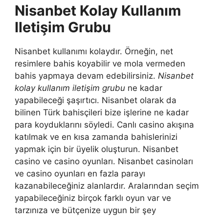
Nisanbet Kolay Kullanım
Iletişim Grubu
Nisanbet kullanımı kolaydır. Örneğin, net
resimlere bahis koyabilir ve mola vermeden
bahis yapmaya devam edebilirsiniz.
Nisanbet
kolay kullanım iletişim grubu
ne kadar
yapabileceği şaşırtıcı. Nisanbet olarak da
bilinen Türk bahisçileri bize işlerine ne kadar
para koyduklarını söyledi. Canlı casino akışına
katılmak ve en kısa zamanda bahislerinizi
yapmak için bir üyelik oluşturun. Nisanbet
casino ve casino oyunları. Nisanbet casinoları
ve casino oyunları en fazla parayı
kazanabileceğiniz alanlardır. Aralarından seçim
yapabileceğiniz birçok farklı oyun var ve
tarzınıza ve bütçenize uygun bir şey