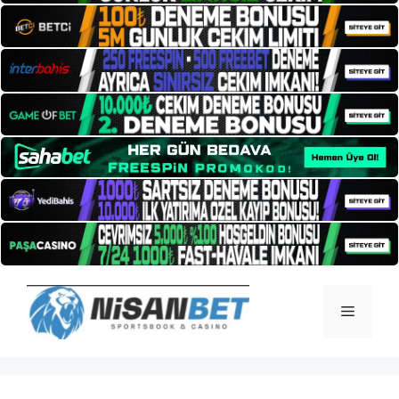
İçeriğe
atla
Menü