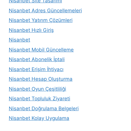
Nisanbet Site Tasarımı
Nisanbet Adres Güncellemeleri
Nisanbet Yatırım Çözümleri
Nisanbet Hızlı Giriş
Nisanbet
Nisanbet Mobil Güncelleme
Nisanbet Abonelik İptali
Nisanbet Erişim İhtiyacı
Nisanbet Hesap Oluşturma
Nisanbet Oyun Çeşitliliği
Nisanbet Topluluk Ziyareti
Nisanbet Doğrulama Belgeleri
Nisanbet Kolay Uygulama