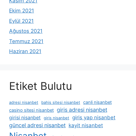
Kasım 2021
Ekim 2021
Eylül 2021
Ağustos 2021
Temmuz 2021
Haziran 2021
Etiket Bulutu
canli nisanbet
adresi nisanbet
bahis sitesi nisanbet
giris adresi nisanbet
casino sitesi nisanbet
giris yap nisanbet
girisi nisanbet
giris nisanbet
güncel adresi nisanbet
kayit nisanbet
Nisanbet