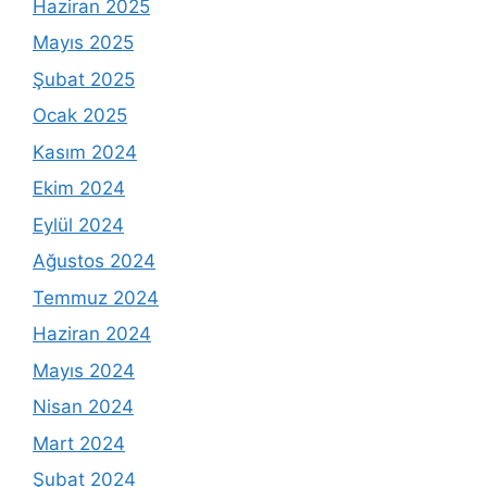
Haziran 2025
Mayıs 2025
Şubat 2025
Ocak 2025
Kasım 2024
Ekim 2024
Eylül 2024
Ağustos 2024
Temmuz 2024
Haziran 2024
Mayıs 2024
Nisan 2024
Mart 2024
Şubat 2024