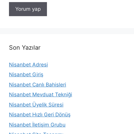
Son Yazılar
Nisanbet Adresi
Nisanbet Giriş
Nisanbet Canlı Bahisleri
Nisanbet Mevduat Tekniği
Nisanbet Üyelik Süresi
Nisanbet Hızlı Geri Dönüş
Nisanbet İletişim Grubu