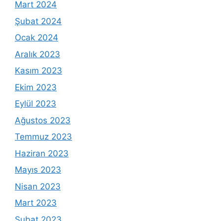
Mart 2024
Şubat 2024
Ocak 2024
Aralık 2023
Kasım 2023
Ekim 2023
Eylül 2023
Ağustos 2023
Temmuz 2023
Haziran 2023
Mayıs 2023
Nisan 2023
Mart 2023
Şubat 2023