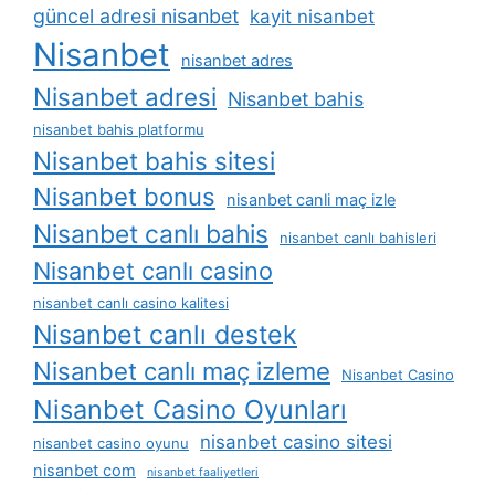
güncel adresi nisanbet
kayit nisanbet
Nisanbet
nisanbet adres
Nisanbet adresi
Nisanbet bahis
nisanbet bahis platformu
Nisanbet bahis sitesi
Nisanbet bonus
nisanbet canli maç izle
Nisanbet canlı bahis
nisanbet canlı bahisleri
Nisanbet canlı casino
nisanbet canlı casino kalitesi
Nisanbet canlı destek
Nisanbet canlı maç izleme
Nisanbet Casino
Nisanbet Casino Oyunları
nisanbet casino sitesi
nisanbet casino oyunu
nisanbet com
nisanbet faaliyetleri