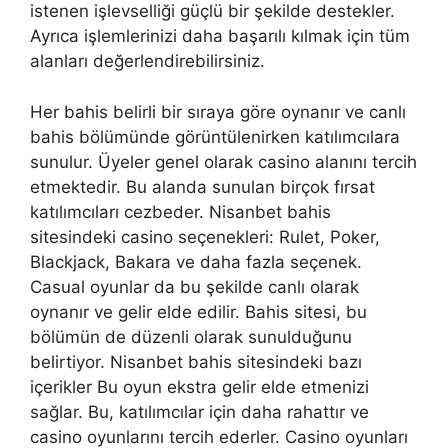
istenen işlevselliği güçlü bir şekilde destekler.
Ayrıca işlemlerinizi daha başarılı kılmak için tüm
alanları değerlendirebilirsiniz.
Her bahis belirli bir sıraya göre oynanır ve canlı
bahis bölümünde görüntülenirken katılımcılara
sunulur. Üyeler genel olarak casino alanını tercih
etmektedir. Bu alanda sunulan birçok fırsat
katılımcıları cezbeder. Nisanbet bahis
sitesindeki casino seçenekleri: Rulet, Poker,
Blackjack, Bakara ve daha fazla seçenek.
Casual oyunlar da bu şekilde canlı olarak
oynanır ve gelir elde edilir. Bahis sitesi, bu
bölümün de düzenli olarak sunulduğunu
belirtiyor. Nisanbet bahis sitesindeki bazı
içerikler Bu oyun ekstra gelir elde etmenizi
sağlar. Bu, katılımcılar için daha rahattır ve
casino oyunlarını tercih ederler. Casino oyunları