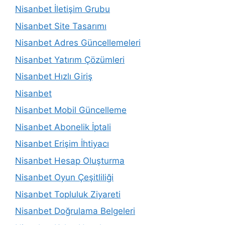
Nisanbet İletişim Grubu
Nisanbet Site Tasarımı
Nisanbet Adres Güncellemeleri
Nisanbet Yatırım Çözümleri
Nisanbet Hızlı Giriş
Nisanbet
Nisanbet Mobil Güncelleme
Nisanbet Abonelik İptali
Nisanbet Erişim İhtiyacı
Nisanbet Hesap Oluşturma
Nisanbet Oyun Çeşitliliği
Nisanbet Topluluk Ziyareti
Nisanbet Doğrulama Belgeleri