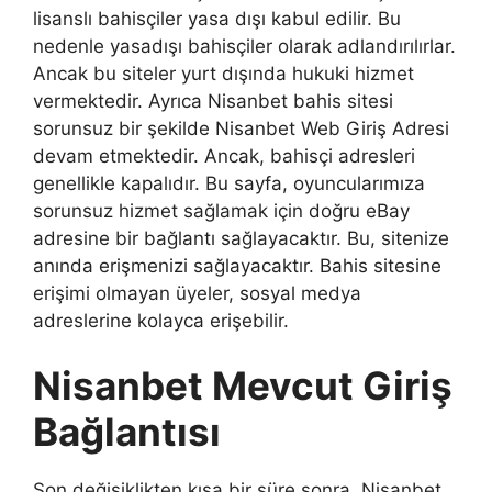
lisanslı bahisçiler yasa dışı kabul edilir. Bu
nedenle yasadışı bahisçiler olarak adlandırılırlar.
Ancak bu siteler yurt dışında hukuki hizmet
vermektedir. Ayrıca Nisanbet bahis sitesi
sorunsuz bir şekilde Nisanbet Web Giriş Adresi
devam etmektedir. Ancak, bahisçi adresleri
genellikle kapalıdır. Bu sayfa, oyuncularımıza
sorunsuz hizmet sağlamak için doğru eBay
adresine bir bağlantı sağlayacaktır. Bu, sitenize
anında erişmenizi sağlayacaktır. Bahis sitesine
erişimi olmayan üyeler, sosyal medya
adreslerine kolayca erişebilir.
Nisanbet Mevcut Giriş
Bağlantısı
Son değişiklikten kısa bir süre sonra, Nisanbet