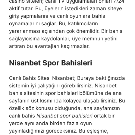
casino siteleri; canlı TV uygulamaları onları 7/24
aktif tutar. Bu, üyelerin istedikleri zaman siteye
giriş yapmalarını ve canlı oyunlara bahis
oynamalarını sağlar. Bu, katılımcıların
yararlanması açısından çok önemlidir. Bir bahis
sağlayıcısına kaydolanlar, üye memnuniyetini
artıran bu avantajları kaçırmazlar.
Nisanbet Spor Bahisleri
Canlı Bahis Sitesi Nisanbet; Buraya baktığınızda
sistemin iyi çalıştığını görebilirsiniz. Nisanbet
bahis sitesinin spor bahisleri bölümüne de ana
sayfanın üst kısmında kolayca ulaşabilirsiniz. Bu
özellik söz konusu olduğunda, ana sayfamızın
canlı bahis
Nisanbet spor bahisleri
ortak bir
yerde aynı anda birden fazla oyun
yayınladığımızı göreceksiniz. Bu eşleşme,