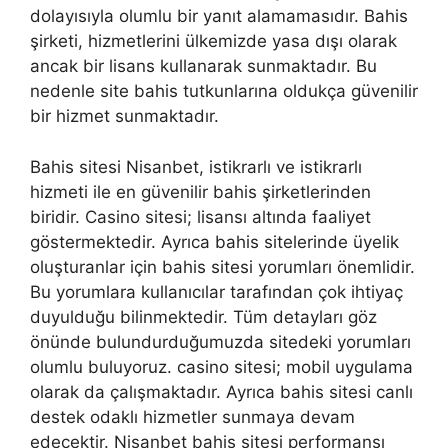
dolayısıyla olumlu bir yanıt alamamasıdır. Bahis
şirketi, hizmetlerini ülkemizde yasa dışı olarak
ancak bir lisans kullanarak sunmaktadır. Bu
nedenle site bahis tutkunlarına oldukça güvenilir
bir hizmet sunmaktadır.
Bahis sitesi Nisanbet, istikrarlı ve istikrarlı
hizmeti ile en güvenilir bahis şirketlerinden
biridir. Casino sitesi; lisansı altında faaliyet
göstermektedir. Ayrıca bahis sitelerinde üyelik
oluşturanlar için bahis sitesi yorumları önemlidir.
Bu yorumlara kullanıcılar tarafından çok ihtiyaç
duyulduğu bilinmektedir. Tüm detayları göz
önünde bulundurduğumuzda sitedeki yorumları
olumlu buluyoruz. casino sitesi; mobil uygulama
olarak da çalışmaktadır. Ayrıca bahis sitesi canlı
destek odaklı hizmetler sunmaya devam
edecektir. Nisanbet bahis sitesi performansı