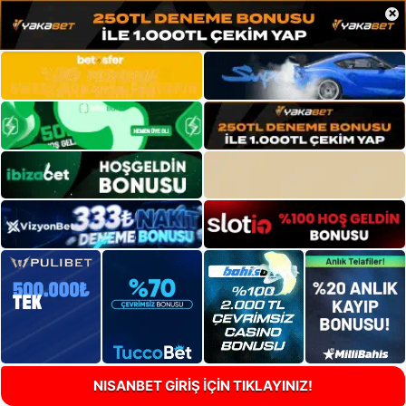
×
NISANBET GİRİŞ İÇİN TIKLAYINIZ!