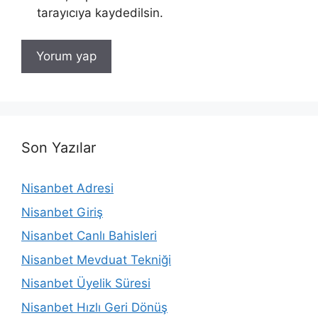
tarayıcıya kaydedilsin.
Son Yazılar
Nisanbet Adresi
Nisanbet Giriş
Nisanbet Canlı Bahisleri
Nisanbet Mevduat Tekniği
Nisanbet Üyelik Süresi
Nisanbet Hızlı Geri Dönüş