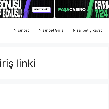
Nisanbet
Nisanbet Giriş
Nisanbet Şikayet
riş linki