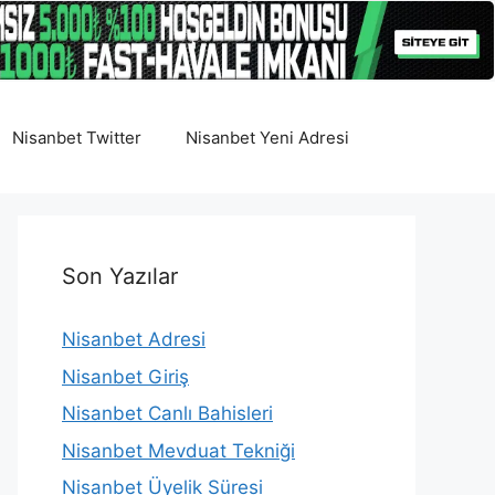
Nisanbet Twitter
Nisanbet Yeni Adresi
Son Yazılar
Nisanbet Adresi
Nisanbet Giriş
Nisanbet Canlı Bahisleri
Nisanbet Mevduat Tekniği
Nisanbet Üyelik Süresi