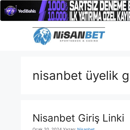
İçeriğe
atla
nisanbet üyelik gi
Nisanbet Giriş Linki
Ocak 20, 2024
Yazarı:
Nisanbet