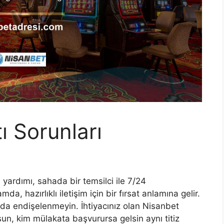
ı Sorunları
 yardımı, sahada bir temsilci ile 7/24
a, hazırlıklı iletişim için bir fırsat anlamına gelir.
a endişelenmeyin. İhtiyacınız olan Nisanbet
sun, kim mülakata başvurursa gelsin aynı titiz