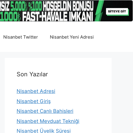
Nisanbet Twitter
Nisanbet Yeni Adresi
Son Yazılar
Nisanbet Adresi
Nisanbet Giriş
Nisanbet Canlı Bahisleri
Nisanbet Mevduat Tekniği
Nisanbet Üyelik Süresi