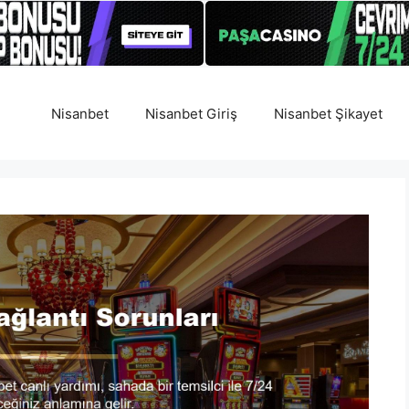
Nisanbet
Nisanbet Giriş
Nisanbet Şikayet