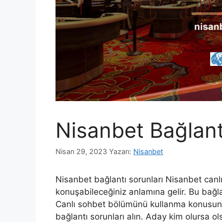
Nisanbet Bağlant
Nisan 29, 2023
Yazarı:
Nisanbet
Nisanbet bağlantı sorunları Nisanbet canlı
konuşabileceğiniz anlamına gelir. Bu bağlamd
Canlı sohbet bölümünü kullanma konusund
bağlantı sorunları alın. Aday kim olursa ol