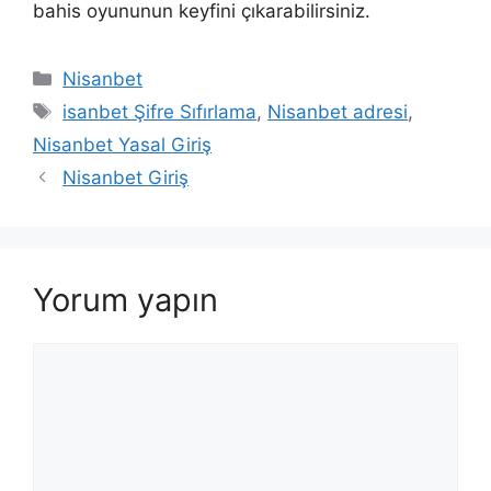
bahis oyununun keyfini çıkarabilirsiniz.
Kategoriler
Nisanbet
Etiketler
isanbet Şifre Sıfırlama
,
Nisanbet adresi
,
Nisanbet Yasal Giriş
Nisanbet Giriş
Yorum yapın
Yorum