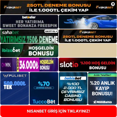
×
NISANBET GİRİŞ İÇİN TIKLAYINIZ!