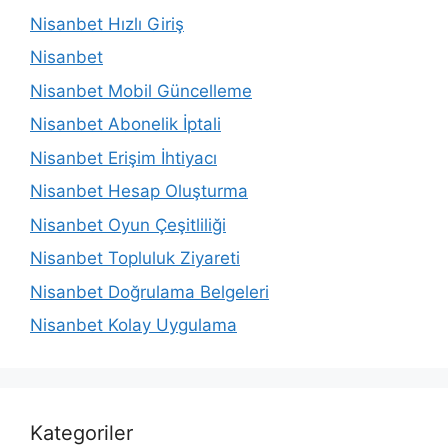
Nisanbet Hızlı Giriş
Nisanbet
Nisanbet Mobil Güncelleme
Nisanbet Abonelik İptali
Nisanbet Erişim İhtiyacı
Nisanbet Hesap Oluşturma
Nisanbet Oyun Çeşitliliği
Nisanbet Topluluk Ziyareti
Nisanbet Doğrulama Belgeleri
Nisanbet Kolay Uygulama
Kategoriler