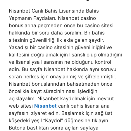
Nisanbet Canlı Bahis Lisansında Bahis
Yapmanın Faydaları. Nisanbet casino
bonuslarına geçmeden önce bu casino sitesi
hakkında bir soru daha soralım. Bir bahis
sitesinin güvenilirliği ilk akla gelen şeydir.
Yasadışı bir casino sitesinin güvenilirliğini ve
kalitesini doğrulamak için lisanslı olup olmadığını
ve lisanslıysa lisansının ne olduğunu kontrol
edin. Bu sayfa Nisanbet hakkında aynı soruyu
soran herkes için onaylanmış ve şifrelenmiştir.
Nisanbet bonuslarından bahsetmeden önce
öncelikle kayıt sürecinin nasıl işlediğini
açıklayalım. Nisanbet kaydolmak için mevcut
web sitesi
Nisanbet
canlı bahis lisansı ana
sayfasını ziyaret edin. Başlamak için sağ üst
köşedeki yeşil “Kaydol” düğmesine tıklayın.
Butona bastıktan sonra açılan sayfaya