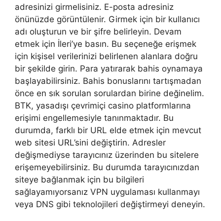
adresinizi girmelisiniz. E-posta adresiniz
önünüzde görüntülenir. Girmek için bir kullanıcı
adı oluşturun ve bir şifre belirleyin. Devam
etmek için İleri’ye basın. Bu seçeneğe erişmek
için kişisel verilerinizi belirlenen alanlara doğru
bir şekilde girin. Para yatırarak bahis oynamaya
başlayabilirsiniz. Bahis bonuslarını tartışmadan
önce en sık sorulan sorulardan birine değinelim.
BTK, yasadışı çevrimiçi casino platformlarına
erişimi engellemesiyle tanınmaktadır. Bu
durumda, farklı bir URL elde etmek için mevcut
web sitesi URL’sini değiştirin. Adresler
değişmediyse tarayıcınız üzerinden bu sitelere
erişemeyebilirsiniz. Bu durumda tarayıcınızdan
siteye bağlanmak için bu bilgileri
sağlayamıyorsanız VPN uygulaması kullanmayı
veya DNS gibi teknolojileri değiştirmeyi deneyin.