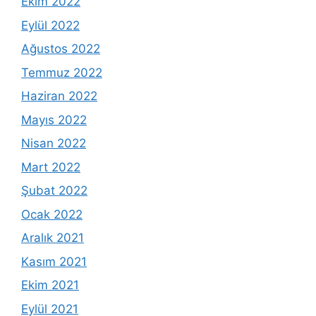
Ekim 2022
Eylül 2022
Ağustos 2022
Temmuz 2022
Haziran 2022
Mayıs 2022
Nisan 2022
Mart 2022
Şubat 2022
Ocak 2022
Aralık 2021
Kasım 2021
Ekim 2021
Eylül 2021