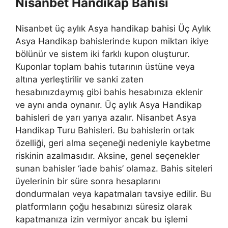
Nisanbet Handikap Bahisi
Nisanbet üç aylık Asya handikap bahisi Üç Aylık
Asya Handikap bahislerinde kupon miktarı ikiye
bölünür ve sistem iki farklı kupon oluşturur.
Kuponlar toplam bahis tutarının üstüne veya
altına yerleştirilir ve sanki zaten
hesabınızdaymış gibi bahis hesabınıza eklenir
ve aynı anda oynanır. Üç aylık Asya Handikap
bahisleri de yarı yarıya azalır. Nisanbet Asya
Handikap Turu Bahisleri. Bu bahislerin ortak
özelliği, geri alma seçeneği nedeniyle kaybetme
riskinin azalmasıdır. Aksine, genel seçenekler
sunan bahisler ‘iade bahis’ olamaz. Bahis siteleri
üyelerinin bir süre sonra hesaplarını
dondurmaları veya kapatmaları tavsiye edilir. Bu
platformların çoğu hesabınızı süresiz olarak
kapatmanıza izin vermiyor ancak bu işlemi