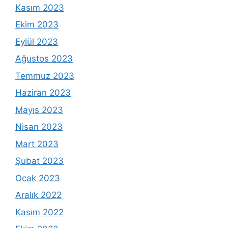
Kasım 2023
Ekim 2023
Eylül 2023
Ağustos 2023
Temmuz 2023
Haziran 2023
Mayıs 2023
Nisan 2023
Mart 2023
Şubat 2023
Ocak 2023
Aralık 2022
Kasım 2022