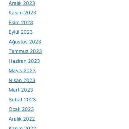
Aralık 2023
Kasım 2023
Ekim 2023
Eylül 2023
Ağustos 2023
Temmuz 2023
Haziran 2023
Mayıs 2023
Nisan 2023
Mart 2023
Şubat 2023
Ocak 2023
Aralık 2022
Kasım 2022