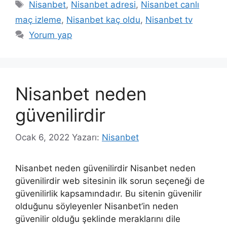
Etiketler
Nisanbet
,
Nisanbet adresi
,
Nisanbet canlı
maç izleme
,
Nisanbet kaç oldu
,
Nisanbet tv
Yorum yap
Nisanbet neden
güvenilirdir
Ocak 6, 2022
Yazarı:
Nisanbet
Nisanbet neden güvenilirdir Nisanbet neden
güvenilirdir web sitesinin ilk sorun seçeneği de
güvenilirlik kapsamındadır. Bu sitenin güvenilir
olduğunu söyleyenler Nisanbet’in neden
güvenilir olduğu şeklinde meraklarını dile