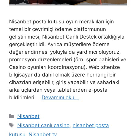
Nisanbet posta kutusu oyun meraklıları için
temel bir çevrimiçi ödeme platformunun
geliştirilmesi, Nisanbet Canlı Destek ortaklığıyla
gerçekleştirildi. Ayrıca müşterilere ödeme
değerlendirmesi yoluyla da yardımcı oluyoruz,
promosyon düzenlemeleri (örn. spor bahisleri ve
Casino oyunları koordinasyonu). Web sitenize
bilgisayar da dahil olmak üzere herhangi bir
cihazdan erişebilir, giriş yapabilir ve sahadaki
arka uçlardan veya tabletlerden e-posta
bildirimleri …
Devamını oku…
Kategoriler
Nisanbet
Etiketler
Nisanbet canlı casino
,
nisanbet posta
kutusu
,
Nisanbet tv