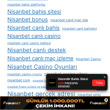
nisanbet bahis platformu
Nisanbet bahis sitesi
Nisanbet bonus
nisanbet canli maç izle
Nisanbet canlı bahis
nisanbet canlı bahisleri
Nisanbet canlı casino
nisanbet canlı casino kalitesi
Nisanbet canlı destek
Nisanbet canlı maç izleme
Nisanbet Casino
Nisanbet Casino Oyunları
nisanbet casino sitesi
nisanbet casino oyunu
nisanbet com
nisanbet faaliyetleri
nisanbet finans sistemi ne kadar güvenlidir
Nisanbet gerçek adresi
nisanbet girisi
×
Nisanbet Giriş
nisanbet giris twitter