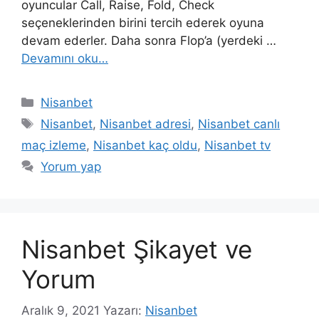
oyuncular Call, Raise, Fold, Check
seçeneklerinden birini tercih ederek oyuna
devam ederler. Daha sonra Flop’a (yerdeki …
Devamını oku…
Kategoriler
Nisanbet
Etiketler
Nisanbet
,
Nisanbet adresi
,
Nisanbet canlı
maç izleme
,
Nisanbet kaç oldu
,
Nisanbet tv
Yorum yap
Nisanbet Şikayet ve
Yorum
Aralık 9, 2021
Yazarı:
Nisanbet