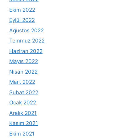
Ekim 2022
Eylül 2022
Ağustos 2022
Temmuz 2022
Haziran 2022
Mayıs 2022
Nisan 2022
Mart 2022
Şubat 2022
Ocak 2022
Aralık 2021
Kasım 2021
Ekim 2021