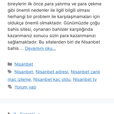
bireylerin ilk önce para yatırma ve para çekme
gibi önemli nedenler ile ilgili bilgili olması
herhangi bir problem ile karşılaşmamaları için
oldukça önemli olmaktadır. Günümüzde çoğu
bahis sitesi, oynanan bahisler karşılığında
kazanmanız sonucu sizin para kazanmanızı
sağlamaktadır. Bu sitelerden biri de Nisanbet
bahis …
Devamını oku…
Kategoriler
Nisanbet
Etiketler
Nisanbet
,
Nisanbet adresi
,
Nisanbet canlı
maç izleme
,
Nisanbet kaç oldu
,
Nisanbet tv
Yorum yap