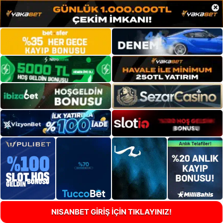
×
NISANBET GİRİŞ İÇİN TIKLAYINIZ!