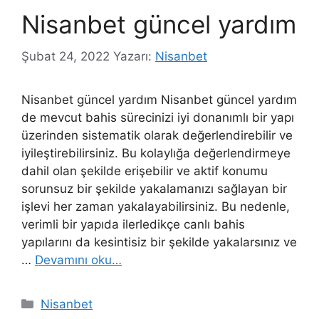
Nisanbet güncel yardım
Şubat 24, 2022
Yazarı:
Nisanbet
Nisanbet güncel yardım Nisanbet güncel yardım
de mevcut bahis sürecinizi iyi donanımlı bir yapı
üzerinden sistematik olarak değerlendirebilir ve
iyileştirebilirsiniz. Bu kolaylığa değerlendirmeye
dahil olan şekilde erişebilir ve aktif konumu
sorunsuz bir şekilde yakalamanızı sağlayan bir
işlevi her zaman yakalayabilirsiniz. Bu nedenle,
verimli bir yapıda ilerledikçe canlı bahis
yapılarını da kesintisiz bir şekilde yakalarsınız ve
…
Devamını oku…
Kategoriler
Nisanbet