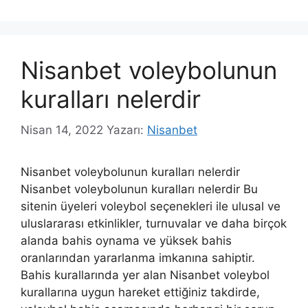
Nisanbet voleybolunun
kuralları nelerdir
Nisan 14, 2022
Yazarı:
Nisanbet
Nisanbet voleybolunun kuralları nelerdir
Nisanbet voleybolunun kuralları nelerdir Bu
sitenin üyeleri voleybol seçenekleri ile ulusal ve
uluslararası etkinlikler, turnuvalar ve daha birçok
alanda bahis oynama ve yüksek bahis
oranlarından yararlanma imkanına sahiptir.
Bahis kurallarında yer alan Nisanbet voleybol
kurallarına uygun hareket ettiğiniz takdirde,