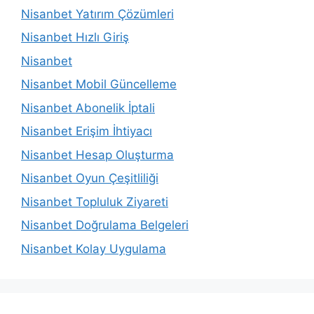
Nisanbet Yatırım Çözümleri
Nisanbet Hızlı Giriş
Nisanbet
Nisanbet Mobil Güncelleme
Nisanbet Abonelik İptali
Nisanbet Erişim İhtiyacı
Nisanbet Hesap Oluşturma
Nisanbet Oyun Çeşitliliği
Nisanbet Topluluk Ziyareti
Nisanbet Doğrulama Belgeleri
Nisanbet Kolay Uygulama