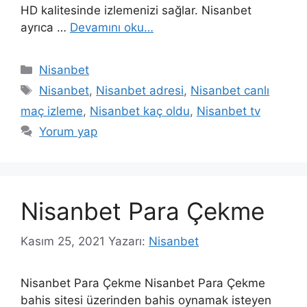
HD kalitesinde izlemenizi sağlar. Nisanbet
ayrıca …
Devamını oku…
Kategoriler
Nisanbet
Etiketler
Nisanbet
,
Nisanbet adresi
,
Nisanbet canlı
maç izleme
,
Nisanbet kaç oldu
,
Nisanbet tv
Yorum yap
Nisanbet Para Çekme
Kasım 25, 2021
Yazarı:
Nisanbet
Nisanbet Para Çekme Nisanbet Para Çekme
bahis sitesi üzerinden bahis oynamak isteyen