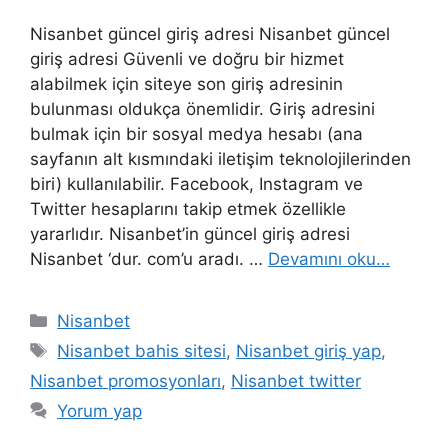
Nisanbet güncel giriş adresi Nisanbet güncel
giriş adresi Güvenli ve doğru bir hizmet
alabilmek için siteye son giriş adresinin
bulunması oldukça önemlidir. Giriş adresini
bulmak için bir sosyal medya hesabı (ana
sayfanın alt kısmındaki iletişim teknolojilerinden
biri) kullanılabilir. Facebook, Instagram ve
Twitter hesaplarını takip etmek özellikle
yararlıdır. Nisanbet’in güncel giriş adresi
Nisanbet ‘dur. com’u aradı. …
Devamını oku…
Kategoriler
Nisanbet
Etiketler
Nisanbet bahis sitesi
,
Nisanbet giriş yap
,
Nisanbet promosyonları
,
Nisanbet twitter
Yorum yap