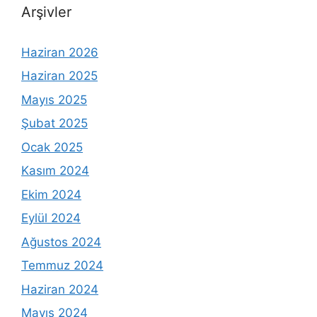
Arşivler
Haziran 2026
Haziran 2025
Mayıs 2025
Şubat 2025
Ocak 2025
Kasım 2024
Ekim 2024
Eylül 2024
Ağustos 2024
Temmuz 2024
Haziran 2024
Mayıs 2024