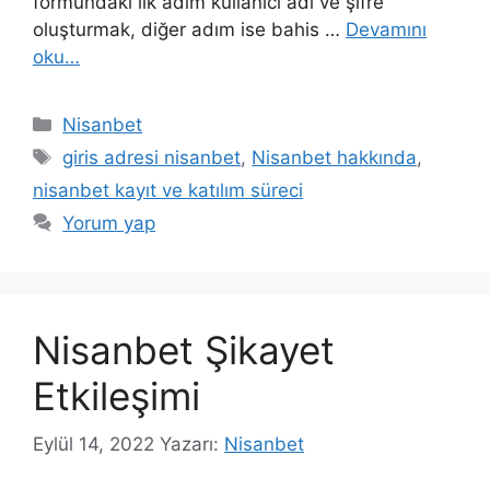
formundaki ilk adım kullanıcı adı ve şifre
oluşturmak, diğer adım ise bahis …
Devamını
oku…
Kategoriler
Nisanbet
Etiketler
giris adresi nisanbet
,
Nisanbet hakkında
,
nisanbet kayıt ve katılım süreci
Yorum yap
Nisanbet Şikayet
Etkileşimi
Eylül 14, 2022
Yazarı:
Nisanbet