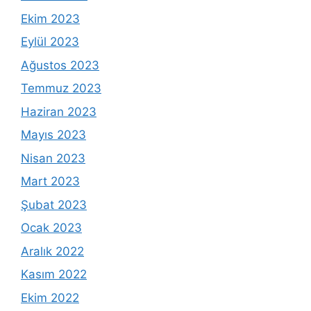
Ekim 2023
Eylül 2023
Ağustos 2023
Temmuz 2023
Haziran 2023
Mayıs 2023
Nisan 2023
Mart 2023
Şubat 2023
Ocak 2023
Aralık 2022
Kasım 2022
Ekim 2022