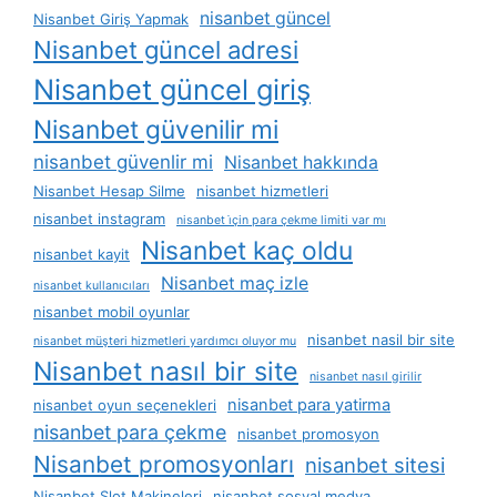
nisanbet güncel
Nisanbet Giriş Yapmak
Nisanbet güncel adresi
Nisanbet güncel giriş
Nisanbet güvenilir mi
nisanbet güvenlir mi
Nisanbet hakkında
Nisanbet Hesap Silme
nisanbet hizmetleri
nisanbet instagram
nisanbet i̇çin para çekme limiti var mı
Nisanbet kaç oldu
nisanbet kayit
Nisanbet maç izle
nisanbet kullanıcıları
nisanbet mobil oyunlar
nisanbet nasil bir site
nisanbet müşteri hizmetleri yardımcı oluyor mu
Nisanbet nasıl bir site
nisanbet nasıl girilir
nisanbet para yatirma
nisanbet oyun seçenekleri
nisanbet para çekme
nisanbet promosyon
Nisanbet promosyonları
nisanbet sitesi
Nisanbet Slot Makineleri
nisanbet sosyal medya