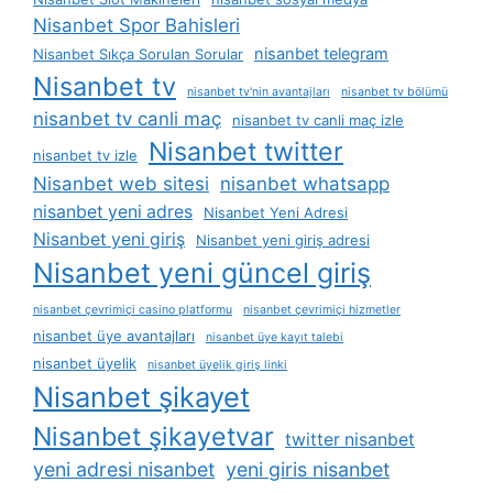
Nisanbet Spor Bahisleri
nisanbet telegram
Nisanbet Sıkça Sorulan Sorular
Nisanbet tv
nisanbet tv'nin avantajları
nisanbet tv bölümü
nisanbet tv canli maç
nisanbet tv canli maç izle
Nisanbet twitter
nisanbet tv izle
Nisanbet web sitesi
nisanbet whatsapp
nisanbet yeni adres
Nisanbet Yeni Adresi
Nisanbet yeni giriş
Nisanbet yeni giriş adresi
Nisanbet yeni güncel giriş
nisanbet çevrimiçi casino platformu
nisanbet çevrimiçi hizmetler
nisanbet üye avantajları
nisanbet üye kayıt talebi
nisanbet üyelik
nisanbet üyelik giriş linki
Nisanbet şikayet
Nisanbet şikayetvar
twitter nisanbet
yeni adresi nisanbet
yeni giris nisanbet