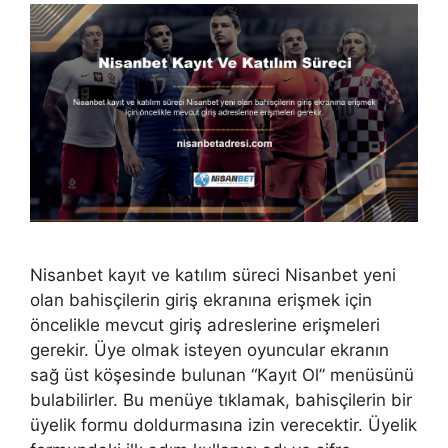
Nisanbet kayıt ve katılım süreci Nisanbet yeni
olan bahisçilerin giriş ekranına erişmek için
öncelikle mevcut giriş adreslerine erişmeleri
gerekir. Üye olmak isteyen oyuncular ekranın
sağ üst köşesinde bulunan “Kayıt Ol” menüsünü
bulabilirler. Bu menüye tıklamak, bahisçilerin bir
üyelik formu doldurmasına izin verecektir. Üyelik