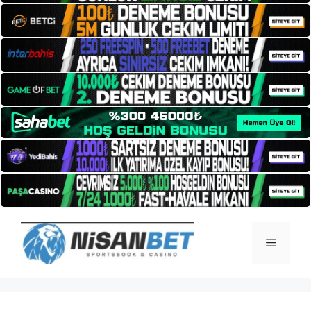
İçeriğe
atla
Menü