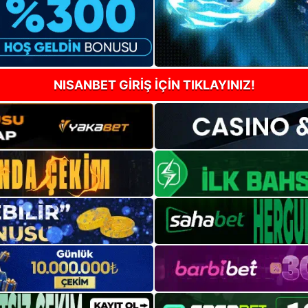
NISANBET GİRİŞ İÇİN TIKLAYINIZ!