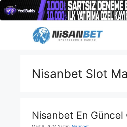
İçeriğe
atla
Nisanbet Slot Ma
Nisanbet En Güncel 
Mart 6, 2024
Yazarı:
Nisanbet