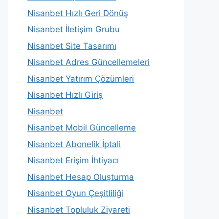
Nisanbet Hızlı Geri Dönüş
Nisanbet İletişim Grubu
Nisanbet Site Tasarımı
Nisanbet Adres Güncellemeleri
Nisanbet Yatırım Çözümleri
Nisanbet Hızlı Giriş
Nisanbet
Nisanbet Mobil Güncelleme
Nisanbet Abonelik İptali
Nisanbet Erişim İhtiyacı
Nisanbet Hesap Oluşturma
Nisanbet Oyun Çeşitliliği
Nisanbet Topluluk Ziyareti