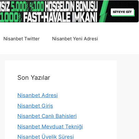
Nisanbet Twitter
Nisanbet Yeni Adresi
Son Yazılar
Nisanbet Adresi
Nisanbet Giriş
Nisanbet Canlı Bahisleri
Nisanbet Mevduat Tekniği
Nisanbet Üyelik Süresi