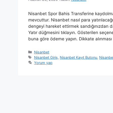
Nisanbet Spor Bahis Transferine kaydolma s
mevcuttur. Nisanbet nasıl para yatırılacağ
dengeyi hareket ettirmek sandığınızdan d
Yatır düğmesini tıklayın. Gösterilen seç
buna göre ödeme yapın. Dikkate alınması 
Kategoriler
Nisanbet
Etiketler
Nisanbet Giriş
,
Nisanbet Kayıt Butonu
,
Nisanbe
Yorum yap