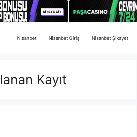
Nisanbet
Nisanbet Giriş
Nisanbet Şikayet
anan Kayıt