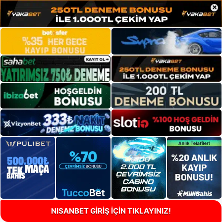
×
NISANBET GİRİŞ İÇİN TIKLAYINIZ!