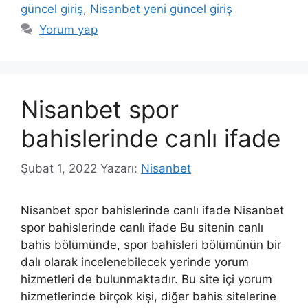
güncel giriş
,
Nisanbet yeni güncel giriş
Yorum yap
Nisanbet spor
bahislerinde canlı ifade
Şubat 1, 2022
Yazarı:
Nisanbet
Nisanbet spor bahislerinde canlı ifade Nisanbet
spor bahislerinde canlı ifade Bu sitenin canlı
bahis bölümünde, spor bahisleri bölümünün bir
dalı olarak incelenebilecek yerinde yorum
hizmetleri de bulunmaktadır. Bu site içi yorum
hizmetlerinde birçok kişi, diğer bahis sitelerine