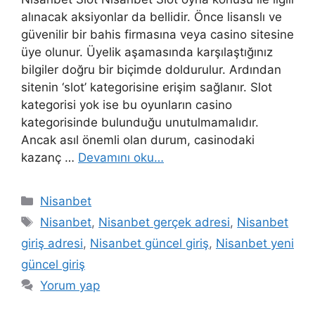
alınacak aksiyonlar da bellidir. Önce lisanslı ve
güvenilir bir bahis firmasına veya casino sitesine
üye olunur. Üyelik aşamasında karşılaştığınız
bilgiler doğru bir biçimde doldurulur. Ardından
sitenin ‘slot’ kategorisine erişim sağlanır. Slot
kategorisi yok ise bu oyunların casino
kategorisinde bulunduğu unutulmamalıdır.
Ancak asıl önemli olan durum, casinodaki
kazanç …
Devamını oku…
Kategoriler
Nisanbet
Etiketler
Nisanbet
,
Nisanbet gerçek adresi
,
Nisanbet
giriş adresi
,
Nisanbet güncel giriş
,
Nisanbet yeni
güncel giriş
Yorum yap