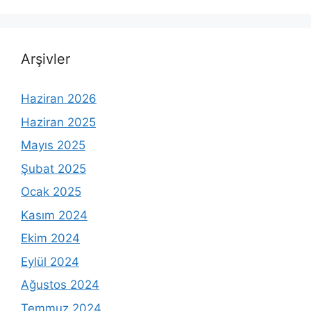
Arşivler
Haziran 2026
Haziran 2025
Mayıs 2025
Şubat 2025
Ocak 2025
Kasım 2024
Ekim 2024
Eylül 2024
Ağustos 2024
Temmuz 2024