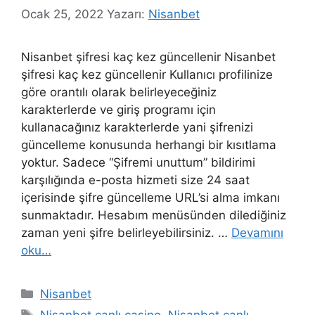
Ocak 25, 2022
Yazarı:
Nisanbet
Nisanbet şifresi kaç kez güncellenir Nisanbet
şifresi kaç kez güncellenir Kullanıcı profilinize
göre orantılı olarak belirleyeceğiniz
karakterlerde ve giriş programı için
kullanacağınız karakterlerde yani şifrenizi
güncelleme konusunda herhangi bir kısıtlama
yoktur. Sadece “Şifremi unuttum” bildirimi
karşılığında e-posta hizmeti size 24 saat
içerisinde şifre güncelleme URL’si alma imkanı
sunmaktadır. Hesabım menüsünden dilediğiniz
zaman yeni şifre belirleyebilirsiniz. …
Devamını
oku…
Kategoriler
Nisanbet
Etiketler
Nisanbet canlı casino
,
Nisanbet canlı