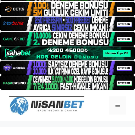
İçeriğe
atla
Menü