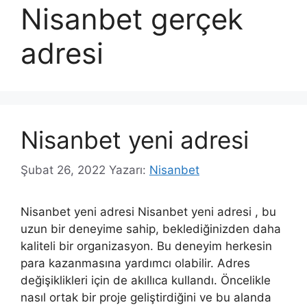
Nisanbet gerçek
adresi
Nisanbet yeni adresi
Şubat 26, 2022
Yazarı:
Nisanbet
Nisanbet yeni adresi Nisanbet yeni adresi , bu
uzun bir deneyime sahip, beklediğinizden daha
kaliteli bir organizasyon. Bu deneyim herkesin
para kazanmasına yardımcı olabilir. Adres
değişiklikleri için de akıllıca kullandı. Öncelikle
nasıl ortak bir proje geliştirdiğini ve bu alanda