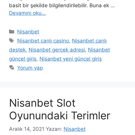
basit bir şekilde bilgilendirilebilir. Buna ek …
Devamını oku…
Kategoriler
Nisanbet
Etiketler
Nisanbet canlı casino
,
Nisanbet canlı
destek
,
Nisanbet gerçek adresi
,
Nisanbet
güncel giriş
,
Nisanbet yeni güncel giriş
Yorum yap
Nisanbet Slot
Oyunundaki Terimler
Aralık 14, 2021
Yazarı:
Nisanbet