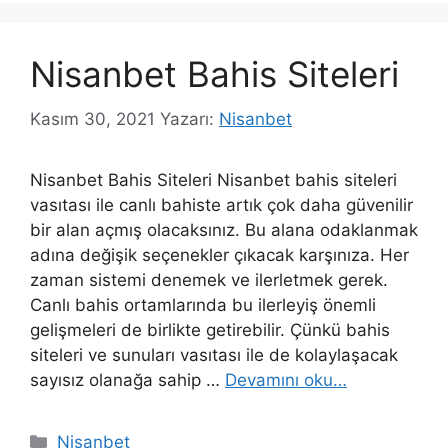
Nisanbet Bahis Siteleri
Kasım 30, 2021
Yazarı:
Nisanbet
Nisanbet Bahis Siteleri Nisanbet bahis siteleri
vasıtası ile canlı bahiste artık çok daha güvenilir
bir alan açmış olacaksınız. Bu alana odaklanmak
adına değişik seçenekler çıkacak karşınıza. Her
zaman sistemi denemek ve ilerletmek gerek.
Canlı bahis ortamlarında bu ilerleyiş önemli
gelişmeleri de birlikte getirebilir. Çünkü bahis
siteleri ve sunuları vasıtası ile de kolaylaşacak
sayısız olanağa sahip …
Devamını oku…
Kategoriler
Nisanbet