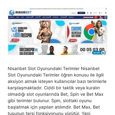
Nisanbet Slot Oyunundaki Terimler Nisanbet
Slot Oyunundaki Terimler öğren konusu ile ilgili
aksiyon almak isteyen kullanıcılar bazı terimlerle
karşılaşmaktadır. Ciddi bir taktik veya kuralın
olmadığı slot oyunlarında Bet, Spin ve Bet Max
gibi terimler bulunur. Spin, slottaki oyunu
başlatmak için yapılan atılımdir. Bet Max, Bet
tuşunun tersi fonksiyonunu yürütür. Yani