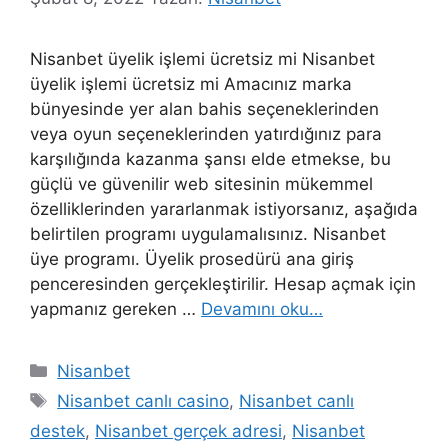
Nisanbet üyelik işlemi ücretsiz mi Nisanbet
üyelik işlemi ücretsiz mi Amacınız marka
bünyesinde yer alan bahis seçeneklerinden
veya oyun seçeneklerinden yatırdığınız para
karşılığında kazanma şansı elde etmekse, bu
güçlü ve güvenilir web sitesinin mükemmel
özelliklerinden yararlanmak istiyorsanız, aşağıda
belirtilen programı uygulamalısınız. Nisanbet
üye programı. Üyelik prosedürü ana giriş
penceresinden gerçekleştirilir. Hesap açmak için
yapmanız gereken …
Devamını oku…
Kategoriler
Nisanbet
Etiketler
Nisanbet canlı casino
,
Nisanbet canlı
destek
,
Nisanbet gerçek adresi
,
Nisanbet