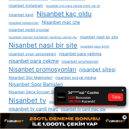
nisanbet instagram
nisanbet i̇çin para çekme limiti var mı
Nisanbet kaç oldu
nisanbet kayit
Nisanbet maç izle
nisanbet kullanıcıları
nisanbet mobil oyunlar
nisanbet nasil bir site
nisanbet müşteri hizmetleri yardımcı oluyor mu
Nisanbet nasıl bir site
nisanbet nasıl girilir
nisanbet para yatirma
nisanbet oyun seçenekleri
nisanbet para çekme
nisanbet promosyon
Nisanbet promosyonları
nisanbet sitesi
Nisanbet Slot Makineleri
nisanbet sosyal medya
Nisanbet Spor Bahisleri
nisanbet telegram
Nisanbet Sıkça Sorulan Sorular
Nisanbet tv
nisanbet tv'nin avantajları
nisanbet tv bölümü
nisanbet tv canli maç
nisanbet tv canli maç izle
Nisanbet twitter
×
nisanbet tv izle
Nisanbet web sitesi
nisanbet whatsapp