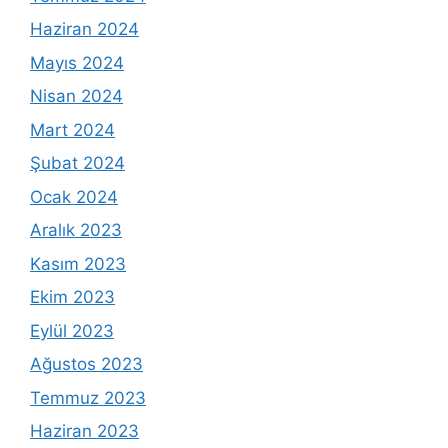
Haziran 2024
Mayıs 2024
Nisan 2024
Mart 2024
Şubat 2024
Ocak 2024
Aralık 2023
Kasım 2023
Ekim 2023
Eylül 2023
Ağustos 2023
Temmuz 2023
Haziran 2023