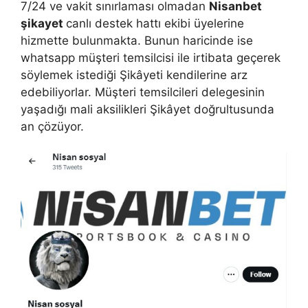
7/24 ve vakit sınırlaması olmadan
Nisanbet
şikayet
canlı destek hattı ekibi üyelerine
hizmette bulunmakta. Bunun haricinde ise
whatsapp müşteri temsilcisi ile irtibata geçerek
söylemek istediği Şikâyeti kendilerine arz
edebiliyorlar. Müşteri temsilcileri delegesinin
yaşadığı mali aksilikleri Şikâyet doğrultusunda
an çözüyor.