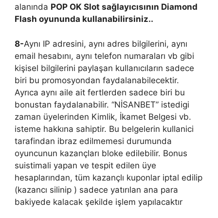
alanında
POP OK Slot sağlayıcısının Diamond
Flash oyununda kullanabilirsiniz..
8-
Aynı IP adresini, aynı adres bilgilerini, aynı
email hesabını, aynı telefon numaraları vb gibi
kişisel bilgilerini paylaşan kullanıcıların sadece
biri bu promosyondan faydalanabilecektir.
Ayrıca aynı aile ait fertlerden sadece biri bu
bonustan faydalanabilir. “NİSANBET” istedigi
zaman üyelerinden Kimlik, İkamet Belgesi vb.
isteme hakkına sahiptir. Bu belgelerin kullanici
tarafindan ibraz edilmemesi durumunda
oyuncunun kazançları bloke edilebilir. Bonus
suistimali yapan ve tespit edilen üye
hesaplarından, tüm kazançlı kuponlar iptal edilip
(kazancı silinip ) sadece yatırılan ana para
bakiyede kalacak şekilde işlem yapılacaktır