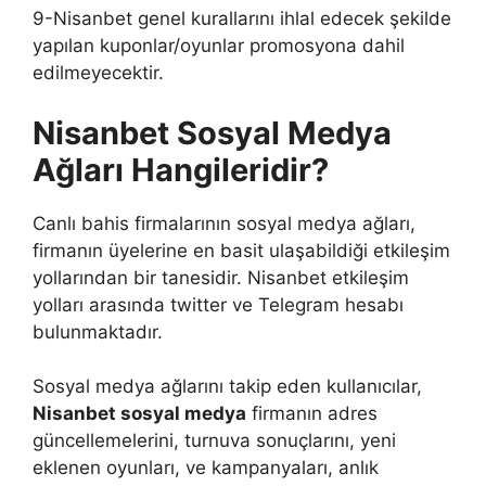
9-Nisanbet genel kurallarını ihlal edecek şekilde
yapılan kuponlar/oyunlar promosyona dahil
edilmeyecektir.
Nisanbet Sosyal Medya
Ağları Hangileridir?
Canlı bahis firmalarının sosyal medya ağları,
firmanın üyelerine en basit ulaşabildiği etkileşim
yollarından bir tanesidir. Nisanbet etkileşim
yolları arasında twitter ve Telegram hesabı
bulunmaktadır.
Sosyal medya ağlarını takip eden kullanıcılar,
Nisanbet sosyal medya
firmanın adres
güncellemelerini, turnuva sonuçlarını, yeni
eklenen oyunları, ve kampanyaları, anlık