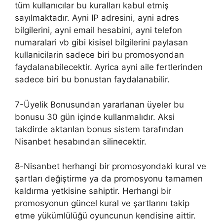
tüm kullanıcılar bu kuralları kabul etmiş
sayılmaktadır. Ayni IP adresini, ayni adres
bilgilerini, ayni email hesabini, ayni telefon
numaralari vb gibi kisisel bilgilerini paylasan
kullanicilarin sadece biri bu promosyondan
faydalanabilecektir. Ayrica ayni aile fertlerinden
sadece biri bu bonustan faydalanabilir.
7-Üyelik Bonusundan yararlanan üyeler bu
bonusu 30 gün içinde kullanmalıdır. Aksi
takdirde aktarılan bonus sistem tarafından
Nisanbet hesabından silinecektir.
8-Nisanbet herhangi bir promosyondaki kural ve
şartları değiştirme ya da promosyonu tamamen
kaldırma yetkisine sahiptir. Herhangi bir
promosyonun güncel kural ve şartlarını takip
etme yükümlülüğü oyuncunun kendisine aittir.