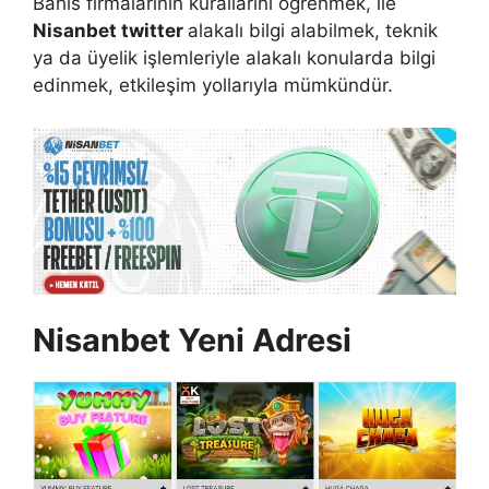
Bahis firmalarının kurallarını öğrenmek, ile
Nisanbet twitter
alakalı bilgi alabilmek, teknik
ya da üyelik işlemleriyle alakalı konularda bilgi
edinmek, etkileşim yollarıyla mümkündür.
Nisanbet Yeni Adresi