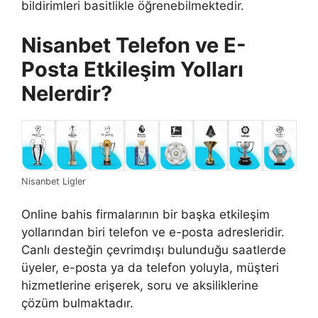
bildirimleri basitlikle öğrenebilmektedir.
Nisanbet Telefon ve E-
Posta Etkileşim Yolları
Nelerdir?
Nisanbet Ligler
Online bahis firmalarının bir başka etkileşim
yollarından biri telefon ve e-posta adresleridir.
Canlı desteğin çevrimdışı bulunduğu saatlerde
üyeler, e-posta ya da telefon yoluyla, müşteri
hizmetlerine erişerek, soru ve aksiliklerine
çözüm bulmaktadır.