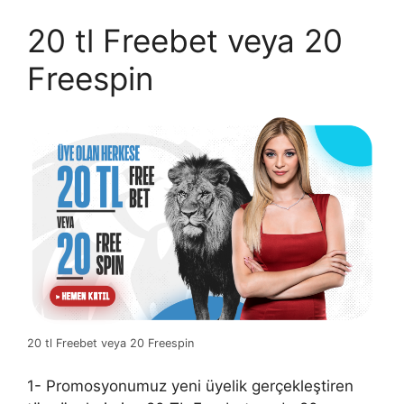
20 tl Freebet veya 20
Freespin
20 tl Freebet veya 20 Freespin
1- Promosyonumuz yeni üyelik gerçekleştiren