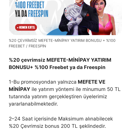
%20 ÇEVRİMSİZ MEFETE-MİNİPAY YATIRIM BONUSU + %100
FREEBET / FREESPİN
%20 çevrimsiz MEFETE-MİNİPAY YATIRIM
BONUSU+ %100 Freebet ya da Freespin
1-Bu promosyondan yalnızca
MEFETE VE
MİNİPAY
ile yatırım yöntemi ile minumum 50 TL
tutarında yatırım gerçekleştiren üyelerimiz
yararlanabilmektedir.
2–24 Saat içerisinde Maksimum alınabilecek
%20 Çevrimsiz bonus 200 TL şeklindedir.