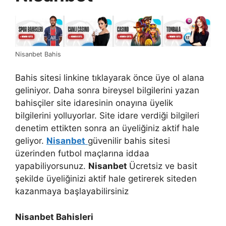
Nisanbet Bahis
Bahis sitesi linkine tıklayarak önce üye ol alana
geliniyor. Daha sonra bireysel bilgilerini yazan
bahisçiler site idaresinin onayına üyelik
bilgilerini yolluyorlar. Site idare verdiği bilgileri
denetim ettikten sonra an üyeliğiniz aktif hale
geliyor.
Nisanbet
güvenilir bahis sitesi
üzerinden futbol maçlarına iddaa
yapabiliyorsunuz.
Nisanbet
Ücretsiz ve basit
şekilde üyeliğinizi aktif hale getirerek siteden
kazanmaya başlayabilirsiniz
Nisanbet Bahisleri