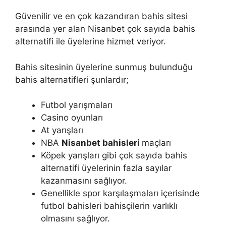
Güvenilir ve en çok kazandıran bahis sitesi
arasında yer alan Nisanbet çok sayıda bahis
alternatifi ile üyelerine hizmet veriyor.
Bahis sitesinin üyelerine sunmuş bulunduğu
bahis alternatifleri şunlardır;
Futbol yarışmaları
Casino oyunları
At yarışları
NBA
Nisanbet bahisleri
maçları
Köpek yarışları gibi çok sayıda bahis
alternatifi üyelerinin fazla sayılar
kazanmasını sağlıyor.
Genellikle spor karşılaşmaları içerisinde
futbol bahisleri bahisçilerin varlıklı
olmasını sağlıyor.