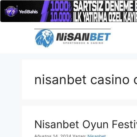
İçeriğe
atla
nisanbet casino
Nisanbet Oyun Festiv
Ağustos 14, 2024
Yazarı:
Nisanbet