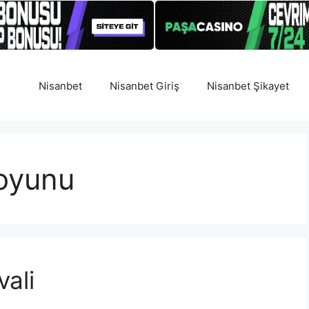
Nisanbet
Nisanbet Giriş
Nisanbet Şikayet
 oyunu
ali