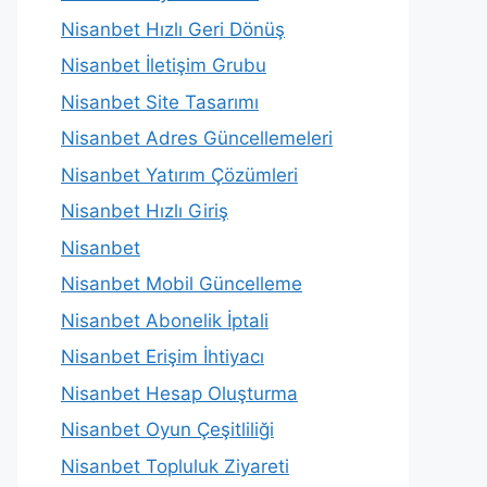
Nisanbet Hızlı Geri Dönüş
Nisanbet İletişim Grubu
Nisanbet Site Tasarımı
Nisanbet Adres Güncellemeleri
Nisanbet Yatırım Çözümleri
Nisanbet Hızlı Giriş
Nisanbet
Nisanbet Mobil Güncelleme
Nisanbet Abonelik İptali
Nisanbet Erişim İhtiyacı
Nisanbet Hesap Oluşturma
Nisanbet Oyun Çeşitliliği
Nisanbet Topluluk Ziyareti