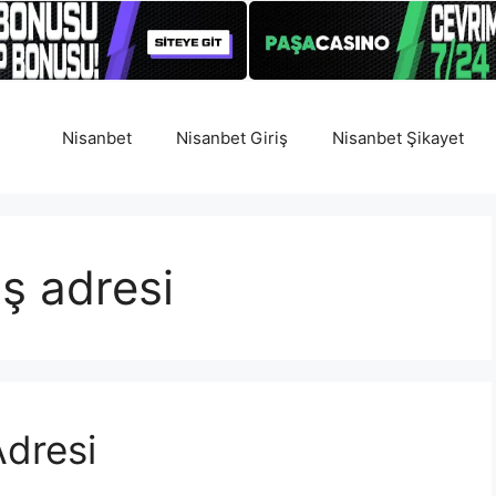
Nisanbet
Nisanbet Giriş
Nisanbet Şikayet
iş adresi
Adresi