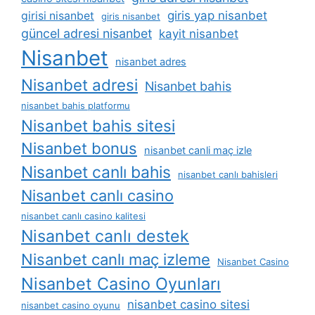
giris yap nisanbet
girisi nisanbet
giris nisanbet
güncel adresi nisanbet
kayit nisanbet
Nisanbet
nisanbet adres
Nisanbet adresi
Nisanbet bahis
nisanbet bahis platformu
Nisanbet bahis sitesi
Nisanbet bonus
nisanbet canli maç izle
Nisanbet canlı bahis
nisanbet canlı bahisleri
Nisanbet canlı casino
nisanbet canlı casino kalitesi
Nisanbet canlı destek
Nisanbet canlı maç izleme
Nisanbet Casino
Nisanbet Casino Oyunları
nisanbet casino sitesi
nisanbet casino oyunu