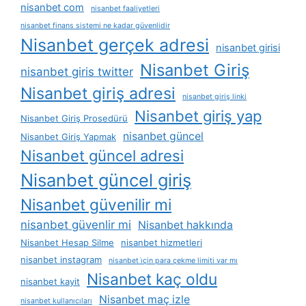
nisanbet com
nisanbet faaliyetleri
nisanbet finans sistemi ne kadar güvenlidir
Nisanbet gerçek adresi
nisanbet girisi
Nisanbet Giriş
nisanbet giris twitter
Nisanbet giriş adresi
nisanbet giriş linki
Nisanbet giriş yap
Nisanbet Giriş Prosedürü
nisanbet güncel
Nisanbet Giriş Yapmak
Nisanbet güncel adresi
Nisanbet güncel giriş
Nisanbet güvenilir mi
nisanbet güvenlir mi
Nisanbet hakkında
Nisanbet Hesap Silme
nisanbet hizmetleri
nisanbet instagram
nisanbet i̇çin para çekme limiti var mı
Nisanbet kaç oldu
nisanbet kayit
Nisanbet maç izle
nisanbet kullanıcıları