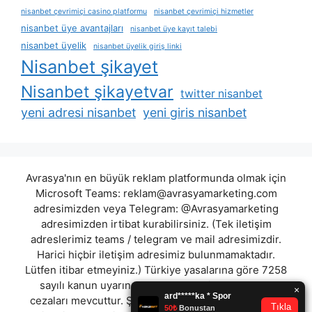
nisanbet çevrimiçi casino platformu
nisanbet çevrimiçi hizmetler
nisanbet üye avantajları
nisanbet üye kayıt talebi
nisanbet üyelik
nisanbet üyelik giriş linki
Nisanbet şikayet
Nisanbet şikayetvar
twitter nisanbet
yeni adresi nisanbet
yeni giris nisanbet
Avrasya'nın en büyük reklam platformunda olmak için
Microsoft Teams:
reklam@avrasyamarketing.com
adresimizden veya Telegram: @Avrasyamarketing
adresimizden irtibat kurabilirsiniz. (Tek iletişim
adreslerimiz teams / telegram ve mail adresimizdir.
Harici hiçbir iletişim adresimiz bulunmamaktadır.
Lütfen itibar etmeyiniz.) Türkiye yasalarına göre 7258
sayılı kanun uyarınca yasa dışı bahis oynamanın
cezaları mevcuttur. Şu an bulunduğunuz site hiç bir