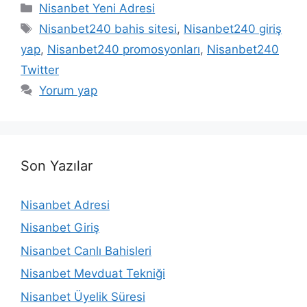
Kategoriler
Nisanbet Yeni Adresi
Etiketler
Nisanbet240 bahis sitesi
,
Nisanbet240 giriş
yap
,
Nisanbet240 promosyonları
,
Nisanbet240
Twitter
Yorum yap
Son Yazılar
Nisanbet Adresi
Nisanbet Giriş
Nisanbet Canlı Bahisleri
Nisanbet Mevduat Tekniği
Nisanbet Üyelik Süresi