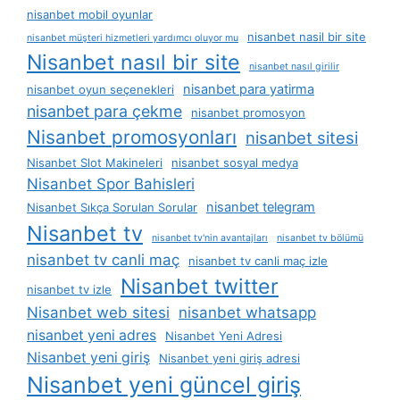
nisanbet mobil oyunlar
nisanbet nasil bir site
nisanbet müşteri hizmetleri yardımcı oluyor mu
Nisanbet nasıl bir site
nisanbet nasıl girilir
nisanbet para yatirma
nisanbet oyun seçenekleri
nisanbet para çekme
nisanbet promosyon
Nisanbet promosyonları
nisanbet sitesi
Nisanbet Slot Makineleri
nisanbet sosyal medya
Nisanbet Spor Bahisleri
nisanbet telegram
Nisanbet Sıkça Sorulan Sorular
Nisanbet tv
nisanbet tv'nin avantajları
nisanbet tv bölümü
nisanbet tv canli maç
nisanbet tv canli maç izle
Nisanbet twitter
nisanbet tv izle
Nisanbet web sitesi
nisanbet whatsapp
nisanbet yeni adres
Nisanbet Yeni Adresi
Nisanbet yeni giriş
Nisanbet yeni giriş adresi
Nisanbet yeni güncel giriş