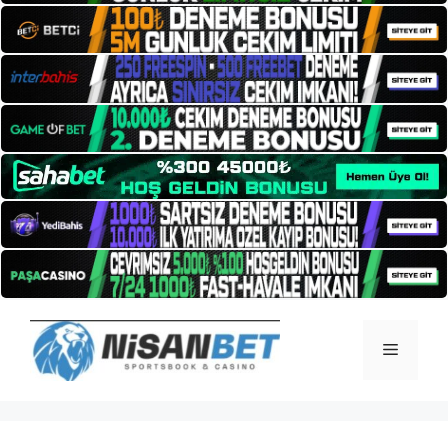
İçeriğe
atla
Menü