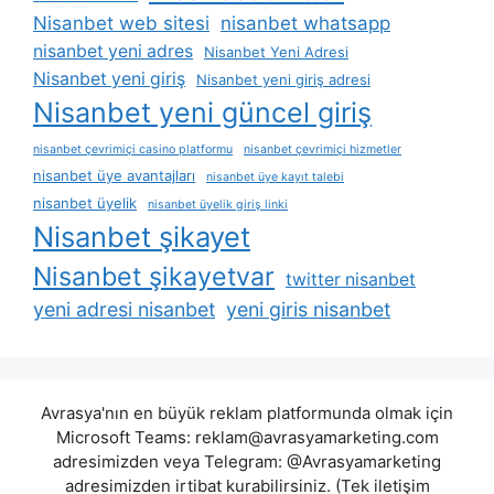
Nisanbet web sitesi
nisanbet whatsapp
nisanbet yeni adres
Nisanbet Yeni Adresi
Nisanbet yeni giriş
Nisanbet yeni giriş adresi
Nisanbet yeni güncel giriş
nisanbet çevrimiçi casino platformu
nisanbet çevrimiçi hizmetler
nisanbet üye avantajları
nisanbet üye kayıt talebi
nisanbet üyelik
nisanbet üyelik giriş linki
Nisanbet şikayet
Nisanbet şikayetvar
twitter nisanbet
yeni adresi nisanbet
yeni giris nisanbet
Avrasya'nın en büyük reklam platformunda olmak için
Microsoft Teams:
reklam@avrasyamarketing.com
adresimizden veya Telegram: @Avrasyamarketing
adresimizden irtibat kurabilirsiniz. (Tek iletişim