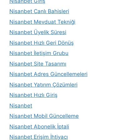
Nisanbet Giriş
Nisanbet Canlı Bahisleri
Nisanbet Mevduat Tekniği
Nisanbet Üyelik Süresi
Nisanbet Hızlı Geri Dönüş
Nisanbet İletişim Grubu
Nisanbet Site Tasarımı
Nisanbet Adres Güncellemeleri
Nisanbet Yatırım Çözümleri
Nisanbet Hızlı Giriş
Nisanbet
Nisanbet Mobil Güncelleme
Nisanbet Abonelik İptali
Nisanbet Erişim İhtiyacı