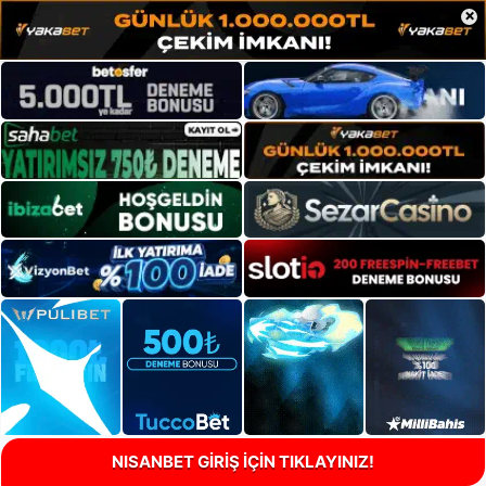
×
NISANBET GİRİŞ İÇİN TIKLAYINIZ!