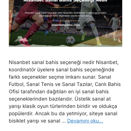
Nisanbet sanal bahis seçeneği nedir Nisanbet,
koordinatör üyelere sanal bahis seçeneğinde
farklı seçenekler seçme imkanı sunar. Sanal
Futbol, ​​Sanal Tenis ve Sanal Tazılar, Canlı Bahis
Ofisi tarafından dağıtılan en iyi sanal bahis
seçeneklerinden bazılarıdır. Üstelik sanal at
yarışı klasik oyun türlerinden biridir ve oldukça
popülerdir. Ancak bu da yetmiyor, siteye sanal
bisiklet yarışı ve sanal …
Devamını oku…