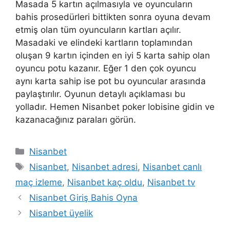
Masada 5 kartın açılmasıyla ve oyuncuların
bahis prosedürleri bittikten sonra oyuna devam
etmiş olan tüm oyuncuların kartları açılır.
Masadaki ve elindeki kartların toplamından
oluşan 9 kartın içinden en iyi 5 karta sahip olan
oyuncu potu kazanır. Eğer 1 den çok oyuncu
aynı karta sahip ise pot bu oyuncular arasında
paylaştırılır. Oyunun detaylı açıklaması bu
yolladır. Hemen Nisanbet poker lobisine gidin ve
kazanacağınız paraları görün.
Kategoriler
Nisanbet
Etiketler
Nisanbet
,
Nisanbet adresi
,
Nisanbet canlı
maç izleme
,
Nisanbet kaç oldu
,
Nisanbet tv
Nisanbet Giriş Bahis Oyna
Nisanbet üyelik