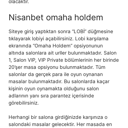
olacaktır.
Nisanbet omaha holdem
Siteye giriş yaptıktan sonra “LOBİ” düğmesine
tıklayarak lobiyi açabilirsiniz. Lobi karşılama
ekranında “Omaha Holdem” opsiyonunun
altında salonlara ait urller bulunmaktadır. Salon
1, Salon VIP, VIP Private bölümlerinin her birinde
20’şer masa opsiyonu bulunmaktadır. Tüm
salonlar da gerçek para ile oyun oynanan
masalar bulunmaktadır. Bu salonlarda kaçar
kişinin oyun oynamakta olduğunu salon
adlarının yanı sıra parantez içerisinde
görebilirsiniz.
Herhangi bir salona girdiğinizde karşınıza o
salondaki masalar gelecektir. Her masada en