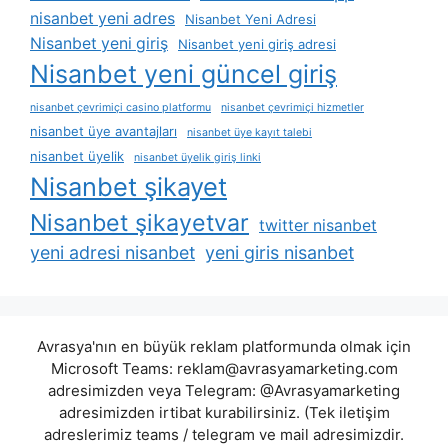
nisanbet yeni adres
Nisanbet Yeni Adresi
Nisanbet yeni giriş
Nisanbet yeni giriş adresi
Nisanbet yeni güncel giriş
nisanbet çevrimiçi casino platformu
nisanbet çevrimiçi hizmetler
nisanbet üye avantajları
nisanbet üye kayıt talebi
nisanbet üyelik
nisanbet üyelik giriş linki
Nisanbet şikayet
Nisanbet şikayetvar
twitter nisanbet
yeni adresi nisanbet
yeni giris nisanbet
Avrasya'nın en büyük reklam platformunda olmak için
Microsoft Teams:
reklam@avrasyamarketing.com
adresimizden veya Telegram: @Avrasyamarketing
adresimizden irtibat kurabilirsiniz. (Tek iletişim
adreslerimiz teams / telegram ve mail adresimizdir.