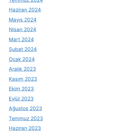
Haziran 2024
Mayıs 2024
Nisan 2024
Mart 2024
Şubat 2024
Ocak 2024
Aralık 2023
Kasım 2023
Ekim 2023
Eylül 2023
Ağustos 2023
Temmuz 2023
Haziran 2023