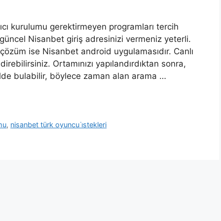
yıcı kurulumu gerektirmeyen programları tercih
üncel Nisanbet giriş adresinizi vermeniz yeterli.
nci çözüm ise Nisanbet android uygulamasıdır. Canlı
direbilirsiniz. Ortamınızı yapılandırdıktan sonra,
ekilde bulabilir, böylece zaman alan arama …
mu
,
nisanbet türk oyuncu i̇stekleri