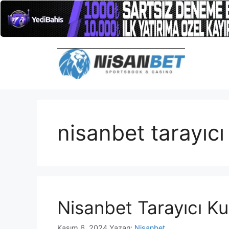
İçeriğe
atla
nisanbet tarayıc
Nisanbet Tarayıcı K
Kasım 6, 2024
Yazarı:
Nisanbet