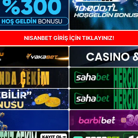
NISANBET GİRİŞ İÇİN TIKLAYINIZ!