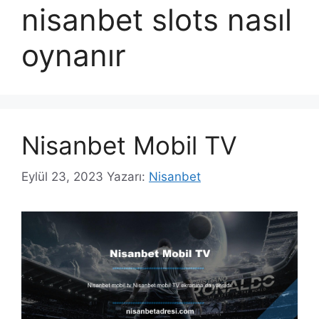
nisanbet slots nasıl
oynanır
Nisanbet Mobil TV
Eylül 23, 2023
Yazarı:
Nisanbet