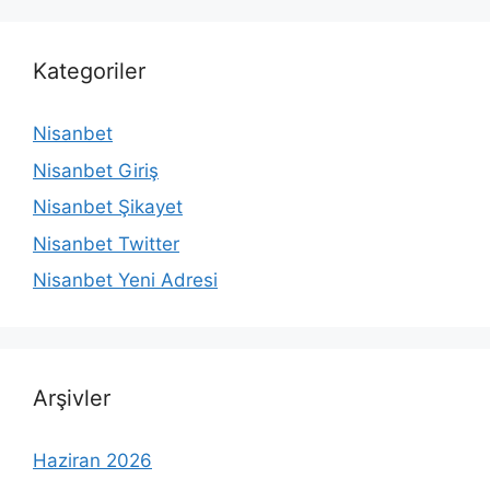
Kategoriler
Nisanbet
Nisanbet Giriş
Nisanbet Şikayet
Nisanbet Twitter
Nisanbet Yeni Adresi
Arşivler
Haziran 2026