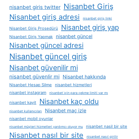
Nisanbet Giriş
nisanbet giris twitter
Nisanbet giriş adresi
nisanbet giriş linki
Nisanbet giriş yap
Nisanbet Giriş Prosedürü
nisanbet güncel
Nisanbet Giriş Yapmak
Nisanbet güncel adresi
Nisanbet güncel giriş
Nisanbet güvenilir mi
nisanbet güvenlir mi
Nisanbet hakkında
Nisanbet Hesap Silme
nisanbet hizmetleri
nisanbet instagram
nisanbet i̇çin para çekme limiti var mı
Nisanbet kaç oldu
nisanbet kayit
Nisanbet maç izle
nisanbet kullanıcıları
nisanbet mobil oyunlar
nisanbet nasil bir site
nisanbet müşteri hizmetleri yardımcı oluyor mu
Nisanbet nasıl bir site
nisanbet nasıl girilir