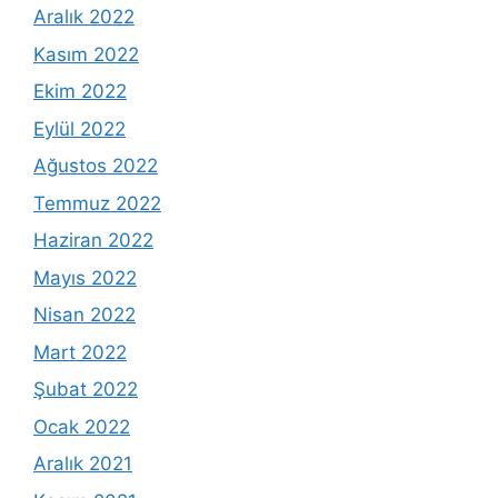
Aralık 2022
Kasım 2022
Ekim 2022
Eylül 2022
Ağustos 2022
Temmuz 2022
Haziran 2022
Mayıs 2022
Nisan 2022
Mart 2022
Şubat 2022
Ocak 2022
Aralık 2021