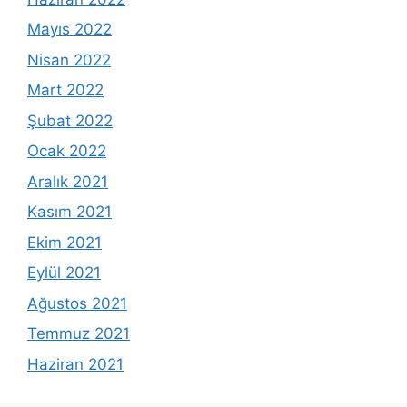
Mayıs 2022
Nisan 2022
Mart 2022
Şubat 2022
Ocak 2022
Aralık 2021
Kasım 2021
Ekim 2021
Eylül 2021
Ağustos 2021
Temmuz 2021
Haziran 2021