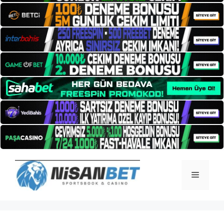
İçeriğe
atla
Menü