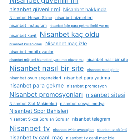
Nisanbet güvenilir mi
nisanbet güvenlir mi
Nisanbet hakkında
Nisanbet Hesap Silme
nisanbet hizmetleri
nisanbet instagram
nisanbet i̇çin para çekme limiti var mı
Nisanbet kaç oldu
nisanbet kayit
Nisanbet maç izle
nisanbet kullanıcıları
nisanbet mobil oyunlar
nisanbet nasil bir site
nisanbet müşteri hizmetleri yardımcı oluyor mu
Nisanbet nasıl bir site
nisanbet nasıl girilir
nisanbet para yatirma
nisanbet oyun seçenekleri
nisanbet para çekme
nisanbet promosyon
Nisanbet promosyonları
nisanbet sitesi
Nisanbet Slot Makineleri
nisanbet sosyal medya
Nisanbet Spor Bahisleri
nisanbet telegram
Nisanbet Sıkça Sorulan Sorular
Nisanbet tv
nisanbet tv'nin avantajları
nisanbet tv bölümü
nisanbet tv canli maç
nisanbet tv canli maç izle