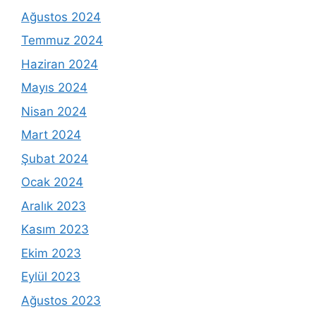
Ağustos 2024
Temmuz 2024
Haziran 2024
Mayıs 2024
Nisan 2024
Mart 2024
Şubat 2024
Ocak 2024
Aralık 2023
Kasım 2023
Ekim 2023
Eylül 2023
Ağustos 2023