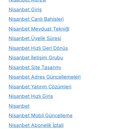
Nisanbet Giriş
Nisanbet Canlı Bahisleri
Nisanbet Mevduat Tekniği
Nisanbet Üyelik Süresi
Nisanbet Hızlı Geri Dönüş
Nisanbet İletişim Grubu
Nisanbet Site Tasarımı
Nisanbet Adres Güncellemeleri
Nisanbet Yatırım Çözümleri
Nisanbet Hızlı Giriş
Nisanbet
Nisanbet Mobil Güncelleme
Nisanbet Abonelik İptali