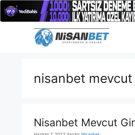
İçeriğe
atla
nisanbet mevcut 
Nisanbet Mevcut Gir
Haziran 7, 2023
Yazarı:
Nisanbet