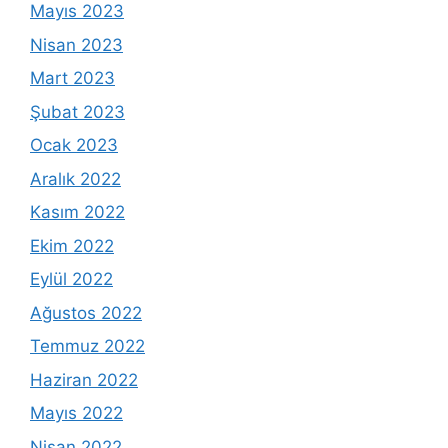
Mayıs 2023
Nisan 2023
Mart 2023
Şubat 2023
Ocak 2023
Aralık 2022
Kasım 2022
Ekim 2022
Eylül 2022
Ağustos 2022
Temmuz 2022
Haziran 2022
Mayıs 2022
Nisan 2022