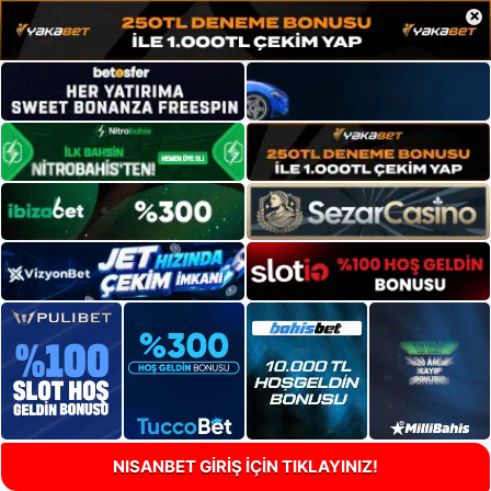
×
NISANBET GİRİŞ İÇİN TIKLAYINIZ!