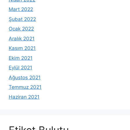
Mart 2022
Şubat 2022
Ocak 2022
Aralık 2021
Kasım 2021
Ekim 2021
Eylül 2021
Ağustos 2021
Temmuz 2021
Haziran 2021
Etiket Bulutu