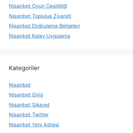
Nisanbet Oyun Çeşitliliği
Nisanbet Topluluk Ziyareti
Nisanbet Doğrulama Belgeleri
Nisanbet Kolay Uygulama
Kategoriler
Nisanbet
Nisanbet Giriş
Nisanbet Şikayet
Nisanbet Twitter
Nisanbet Yeni Adresi