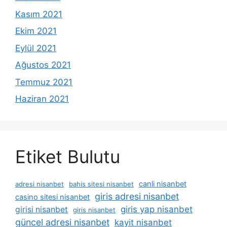
Kasım 2021
Ekim 2021
Eylül 2021
Ağustos 2021
Temmuz 2021
Haziran 2021
Etiket Bulutu
canli nisanbet
adresi nisanbet
bahis sitesi nisanbet
giris adresi nisanbet
casino sitesi nisanbet
giris yap nisanbet
girisi nisanbet
giris nisanbet
güncel adresi nisanbet
kayit nisanbet