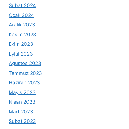
Şubat 2024
Ocak 2024
Aralık 2023
Kasım 2023
Ekim 2023
Eylül 2023
Ağustos 2023
Temmuz 2023
Haziran 2023
Mayıs 2023
Nisan 2023
Mart 2023
Şubat 2023