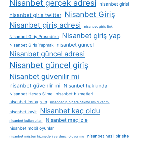
Nisanbet gerçek adresi
nisanbet girisi
Nisanbet Giriş
nisanbet giris twitter
Nisanbet giriş adresi
nisanbet giriş linki
Nisanbet giriş yap
Nisanbet Giriş Prosedürü
nisanbet güncel
Nisanbet Giriş Yapmak
Nisanbet güncel adresi
Nisanbet güncel giriş
Nisanbet güvenilir mi
nisanbet güvenlir mi
Nisanbet hakkında
Nisanbet Hesap Silme
nisanbet hizmetleri
nisanbet instagram
nisanbet i̇çin para çekme limiti var mı
Nisanbet kaç oldu
nisanbet kayit
Nisanbet maç izle
nisanbet kullanıcıları
nisanbet mobil oyunlar
nisanbet nasil bir site
nisanbet müşteri hizmetleri yardımcı oluyor mu