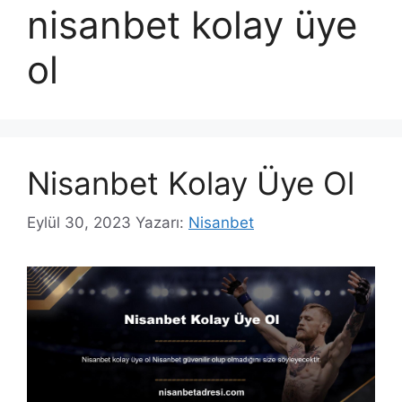
nisanbet kolay üye
ol
Nisanbet Kolay Üye Ol
Eylül 30, 2023
Yazarı:
Nisanbet