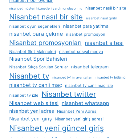
nisanbet mobil oyunlar
nisanbet nasil bir site
nisanbet müşteri hizmetleri yardımcı oluyor mu
Nisanbet nasıl bir site
nisanbet nasıl girilir
nisanbet para yatirma
nisanbet oyun seçenekleri
nisanbet para çekme
nisanbet promosyon
Nisanbet promosyonları
nisanbet sitesi
Nisanbet Slot Makineleri
nisanbet sosyal medya
Nisanbet Spor Bahisleri
nisanbet telegram
Nisanbet Sıkça Sorulan Sorular
Nisanbet tv
nisanbet tv'nin avantajları
nisanbet tv bölümü
nisanbet tv canli maç
nisanbet tv canli maç izle
Nisanbet twitter
nisanbet tv izle
Nisanbet web sitesi
nisanbet whatsapp
nisanbet yeni adres
Nisanbet Yeni Adresi
Nisanbet yeni giriş
Nisanbet yeni giriş adresi
Nisanbet yeni güncel giriş