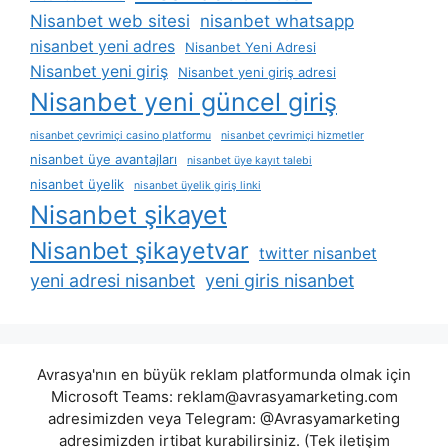
Nisanbet web sitesi
nisanbet whatsapp
nisanbet yeni adres
Nisanbet Yeni Adresi
Nisanbet yeni giriş
Nisanbet yeni giriş adresi
Nisanbet yeni güncel giriş
nisanbet çevrimiçi casino platformu
nisanbet çevrimiçi hizmetler
nisanbet üye avantajları
nisanbet üye kayıt talebi
nisanbet üyelik
nisanbet üyelik giriş linki
Nisanbet şikayet
Nisanbet şikayetvar
twitter nisanbet
yeni adresi nisanbet
yeni giris nisanbet
Avrasya'nın en büyük reklam platformunda olmak için
Microsoft Teams:
reklam@avrasyamarketing.com
adresimizden veya Telegram: @Avrasyamarketing
adresimizden irtibat kurabilirsiniz. (Tek iletişim