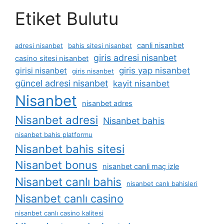
Etiket Bulutu
canli nisanbet
adresi nisanbet
bahis sitesi nisanbet
giris adresi nisanbet
casino sitesi nisanbet
giris yap nisanbet
girisi nisanbet
giris nisanbet
güncel adresi nisanbet
kayit nisanbet
Nisanbet
nisanbet adres
Nisanbet adresi
Nisanbet bahis
nisanbet bahis platformu
Nisanbet bahis sitesi
Nisanbet bonus
nisanbet canli maç izle
Nisanbet canlı bahis
nisanbet canlı bahisleri
Nisanbet canlı casino
nisanbet canlı casino kalitesi