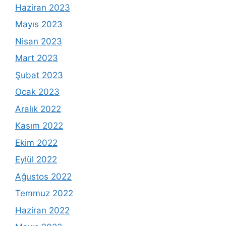
Haziran 2023
Mayıs 2023
Nisan 2023
Mart 2023
Şubat 2023
Ocak 2023
Aralık 2022
Kasım 2022
Ekim 2022
Eylül 2022
Ağustos 2022
Temmuz 2022
Haziran 2022