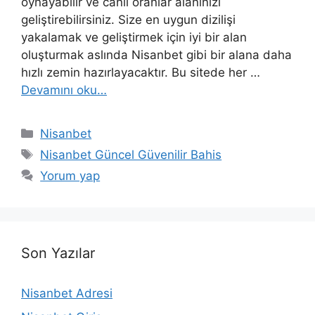
oynayabilir ve canlı oranlar alanınızı
geliştirebilirsiniz. Size en uygun dizilişi
yakalamak ve geliştirmek için iyi bir alan
oluşturmak aslında Nisanbet gibi bir alana daha
hızlı zemin hazırlayacaktır. Bu sitede her …
Devamını oku…
Kategoriler
Nisanbet
Etiketler
Nisanbet Güncel Güvenilir Bahis
Yorum yap
Son Yazılar
Nisanbet Adresi