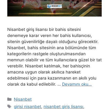
Nisanbet giriş lisansı bir bahis sitesini
denemeye karar veren her bahis kullanıcısı,
sitenin güvenilirliğe dayalı olduğunu görecektir.
Nisanbet, bahis sitesinin ana bölümünde tüm
kategorilerin rastgele oluşturulmasından
memnun olabilir ve tüm kullanıcılara güzel bir tat
verebilir. Nisanbet katılmak, her bahisçinin
amacına uygun olarak akıllıca hareket
edebilmesi için para kazanmanın en akıllı yolu
olarak da kabul edilebilir. …
Devamını oku…
Kategoriler
Nisanbet
Etiketler
girisi nisanbet
,
nisanbet giriş lisansı
,