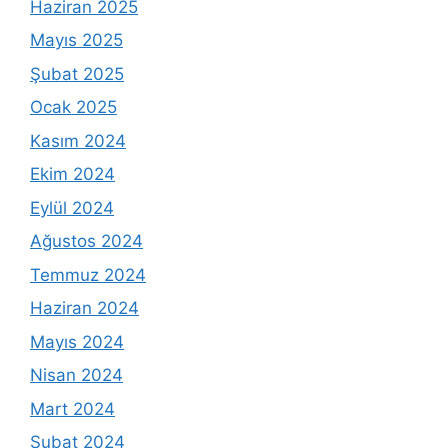
Haziran 2025
Mayıs 2025
Şubat 2025
Ocak 2025
Kasım 2024
Ekim 2024
Eylül 2024
Ağustos 2024
Temmuz 2024
Haziran 2024
Mayıs 2024
Nisan 2024
Mart 2024
Şubat 2024