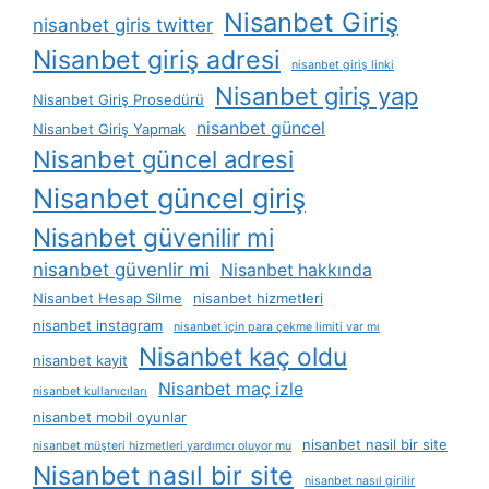
Nisanbet Giriş
nisanbet giris twitter
Nisanbet giriş adresi
nisanbet giriş linki
Nisanbet giriş yap
Nisanbet Giriş Prosedürü
nisanbet güncel
Nisanbet Giriş Yapmak
Nisanbet güncel adresi
Nisanbet güncel giriş
Nisanbet güvenilir mi
nisanbet güvenlir mi
Nisanbet hakkında
Nisanbet Hesap Silme
nisanbet hizmetleri
nisanbet instagram
nisanbet i̇çin para çekme limiti var mı
Nisanbet kaç oldu
nisanbet kayit
Nisanbet maç izle
nisanbet kullanıcıları
nisanbet mobil oyunlar
nisanbet nasil bir site
nisanbet müşteri hizmetleri yardımcı oluyor mu
Nisanbet nasıl bir site
nisanbet nasıl girilir