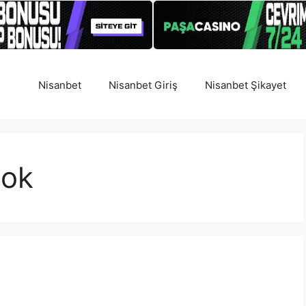
Nisanbet
Nisanbet Giriş
Nisanbet Şikayet
ook