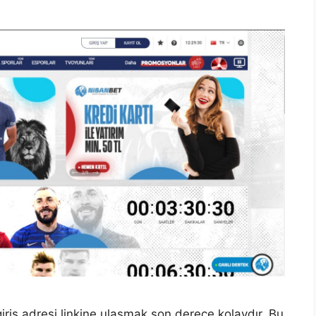
ş adresi linkine ulaşmak son derece kolaydır. Bu