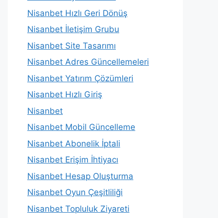
Nisanbet Hızlı Geri Dönüş
Nisanbet İletişim Grubu
Nisanbet Site Tasarımı
Nisanbet Adres Güncellemeleri
Nisanbet Yatırım Çözümleri
Nisanbet Hızlı Giriş
Nisanbet
Nisanbet Mobil Güncelleme
Nisanbet Abonelik İptali
Nisanbet Erişim İhtiyacı
Nisanbet Hesap Oluşturma
Nisanbet Oyun Çeşitliliği
Nisanbet Topluluk Ziyareti