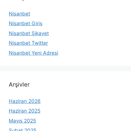
Nisanbet
Nisanbet Giriş
Nisanbet Şikayet
Nisanbet Twitter
Nisanbet Yeni Adresi
Arşivler
Haziran 2026
Haziran 2025
Mayıs 2025
Şubat 2025