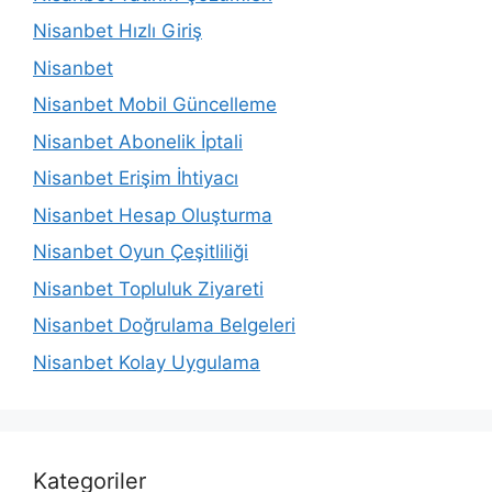
Nisanbet Hızlı Giriş
Nisanbet
Nisanbet Mobil Güncelleme
Nisanbet Abonelik İptali
Nisanbet Erişim İhtiyacı
Nisanbet Hesap Oluşturma
Nisanbet Oyun Çeşitliliği
Nisanbet Topluluk Ziyareti
Nisanbet Doğrulama Belgeleri
Nisanbet Kolay Uygulama
Kategoriler