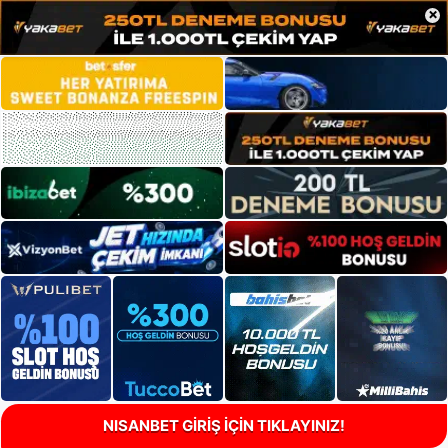
×
NISANBET GİRİŞ İÇİN TIKLAYINIZ!