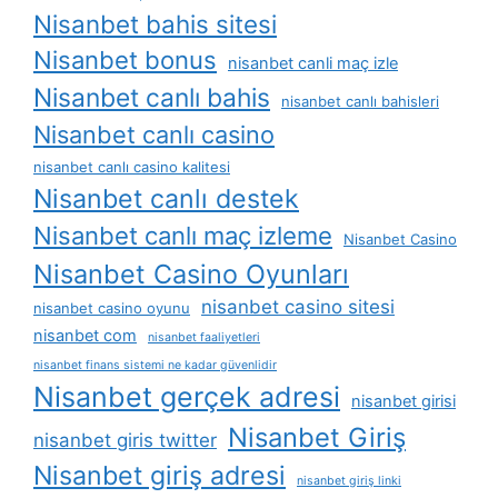
Nisanbet bahis sitesi
Nisanbet bonus
nisanbet canli maç izle
Nisanbet canlı bahis
nisanbet canlı bahisleri
Nisanbet canlı casino
nisanbet canlı casino kalitesi
Nisanbet canlı destek
Nisanbet canlı maç izleme
Nisanbet Casino
Nisanbet Casino Oyunları
nisanbet casino sitesi
nisanbet casino oyunu
nisanbet com
nisanbet faaliyetleri
nisanbet finans sistemi ne kadar güvenlidir
Nisanbet gerçek adresi
nisanbet girisi
Nisanbet Giriş
nisanbet giris twitter
Nisanbet giriş adresi
nisanbet giriş linki