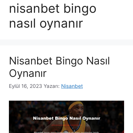
nisanbet bingo
nasıl oynanır
Nisanbet Bingo Nasıl
Oynanır
Eylül 16, 2023
Yazarı:
Nisanbet