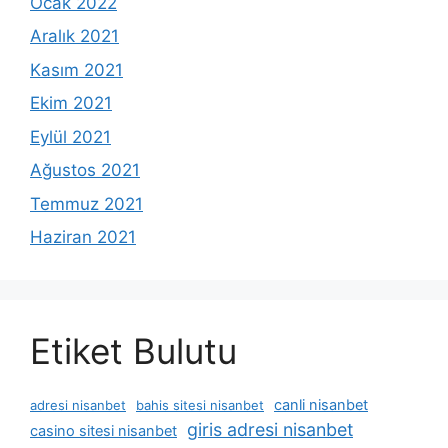
Ocak 2022
Aralık 2021
Kasım 2021
Ekim 2021
Eylül 2021
Ağustos 2021
Temmuz 2021
Haziran 2021
Etiket Bulutu
canli nisanbet
adresi nisanbet
bahis sitesi nisanbet
giris adresi nisanbet
casino sitesi nisanbet