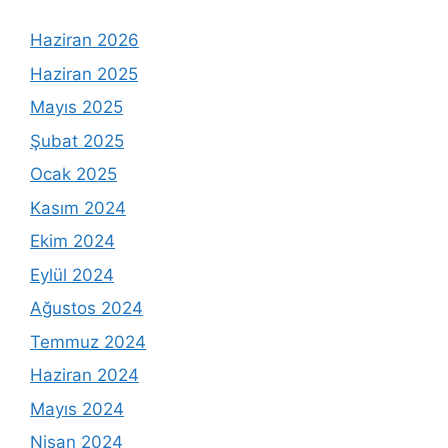
Haziran 2026
Haziran 2025
Mayıs 2025
Şubat 2025
Ocak 2025
Kasım 2024
Ekim 2024
Eylül 2024
Ağustos 2024
Temmuz 2024
Haziran 2024
Mayıs 2024
Nisan 2024