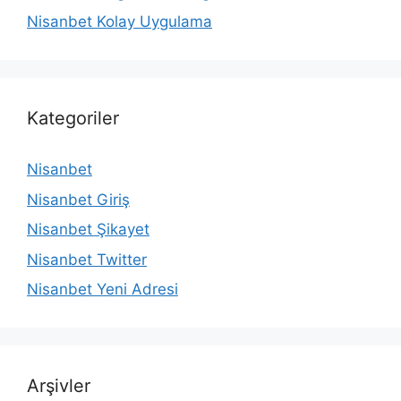
Nisanbet Kolay Uygulama
Kategoriler
Nisanbet
Nisanbet Giriş
Nisanbet Şikayet
Nisanbet Twitter
Nisanbet Yeni Adresi
Arşivler