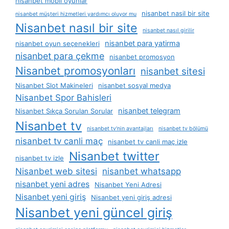
nisanbet mobil oyunlar
nisanbet nasil bir site
nisanbet müşteri hizmetleri yardımcı oluyor mu
Nisanbet nasıl bir site
nisanbet nasıl girilir
nisanbet para yatirma
nisanbet oyun seçenekleri
nisanbet para çekme
nisanbet promosyon
Nisanbet promosyonları
nisanbet sitesi
Nisanbet Slot Makineleri
nisanbet sosyal medya
Nisanbet Spor Bahisleri
nisanbet telegram
Nisanbet Sıkça Sorulan Sorular
Nisanbet tv
nisanbet tv'nin avantajları
nisanbet tv bölümü
nisanbet tv canli maç
nisanbet tv canli maç izle
Nisanbet twitter
nisanbet tv izle
Nisanbet web sitesi
nisanbet whatsapp
nisanbet yeni adres
Nisanbet Yeni Adresi
Nisanbet yeni giriş
Nisanbet yeni giriş adresi
Nisanbet yeni güncel giriş