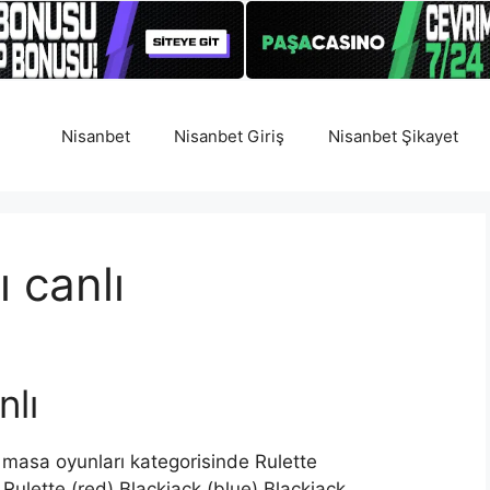
Nisanbet
Nisanbet Giriş
Nisanbet Şikayet
 canlı
nlı
e masa oyunları kategorisinde Rulette
Rulette (red),Blackjack (blue),Blackjack