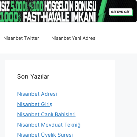
Nisanbet Twitter
Nisanbet Yeni Adresi
Son Yazılar
Nisanbet Adresi
Nisanbet Giriş
Nisanbet Canlı Bahisleri
Nisanbet Mevduat Tekniği
Nisanbet Üyelik Süresi