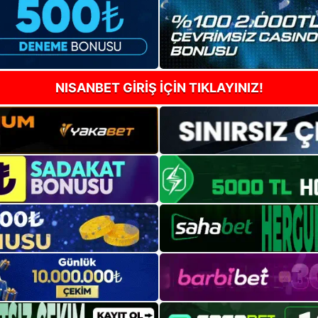
NISANBET GİRİŞ İÇİN TIKLAYINIZ!