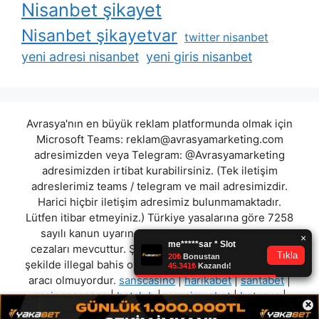
Nisanbet şikayet
Nisanbet şikayetvar
twitter nisanbet
yeni adresi nisanbet
yeni giris nisanbet
Avrasya'nın en büyük reklam platformunda olmak için
Microsoft Teams:
reklam@avrasyamarketing.com
adresimizden veya Telegram: @Avrasyamarketing
adresimizden irtibat kurabilirsiniz. (Tek iletişim
adreslerimiz teams / telegram ve mail adresimizdir.
Harici hiçbir iletişim adresimiz bulunmamaktadır.
Lütfen itibar etmeyiniz.) Türkiye yasalarına göre 7258
sayılı kanun uyarınca yasa dışı bahis oynamanın
cezaları mevcuttur. Şu an bulunduğunuz site hiç bir
şekilde illegal bahis oyunları oynatmıyor ve oynamaya
aracı olmuyordur.
sanscasino
|
harikabet
|
santabet
|
casinoprenses
|
betclub
|
maxsimusbet
|
betasus
|
×
hullbet
"