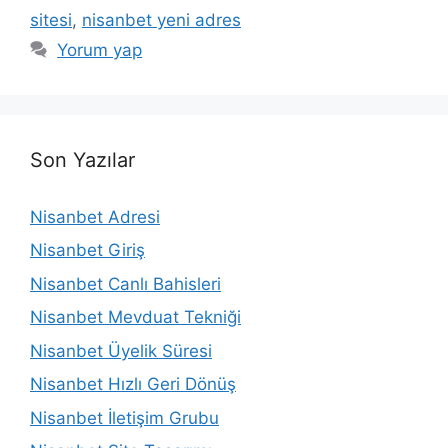
sitesi
,
nisanbet yeni adres
Yorum yap
Son Yazılar
Nisanbet Adresi
Nisanbet Giriş
Nisanbet Canlı Bahisleri
Nisanbet Mevduat Tekniği
Nisanbet Üyelik Süresi
Nisanbet Hızlı Geri Dönüş
Nisanbet İletişim Grubu