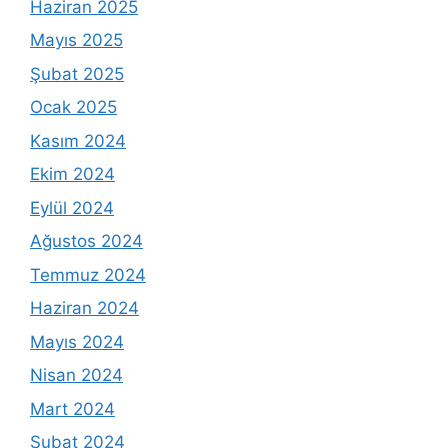
Haziran 2025
Mayıs 2025
Şubat 2025
Ocak 2025
Kasım 2024
Ekim 2024
Eylül 2024
Ağustos 2024
Temmuz 2024
Haziran 2024
Mayıs 2024
Nisan 2024
Mart 2024
Şubat 2024