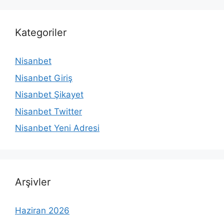
Kategoriler
Nisanbet
Nisanbet Giriş
Nisanbet Şikayet
Nisanbet Twitter
Nisanbet Yeni Adresi
Arşivler
Haziran 2026