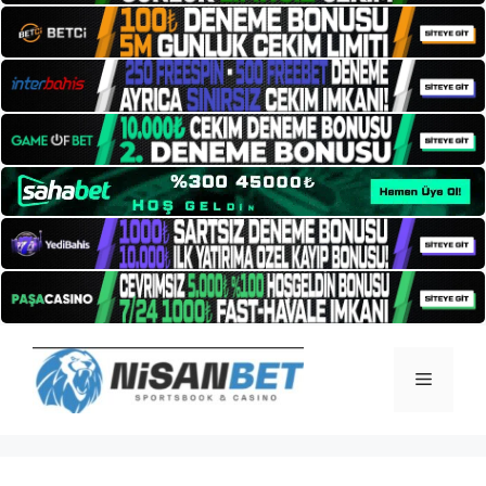
İçeriğe
atla
Menü