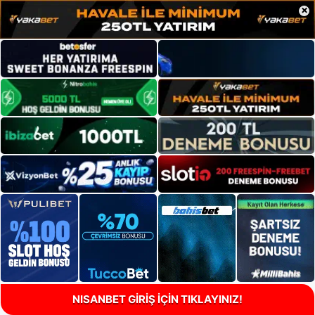
×
NISANBET GİRİŞ İÇİN TIKLAYINIZ!