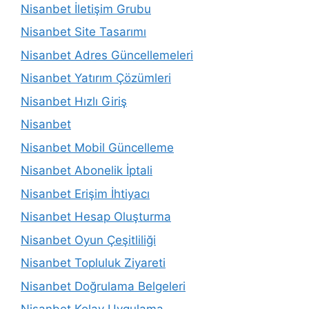
Nisanbet İletişim Grubu
Nisanbet Site Tasarımı
Nisanbet Adres Güncellemeleri
Nisanbet Yatırım Çözümleri
Nisanbet Hızlı Giriş
Nisanbet
Nisanbet Mobil Güncelleme
Nisanbet Abonelik İptali
Nisanbet Erişim İhtiyacı
Nisanbet Hesap Oluşturma
Nisanbet Oyun Çeşitliliği
Nisanbet Topluluk Ziyareti
Nisanbet Doğrulama Belgeleri