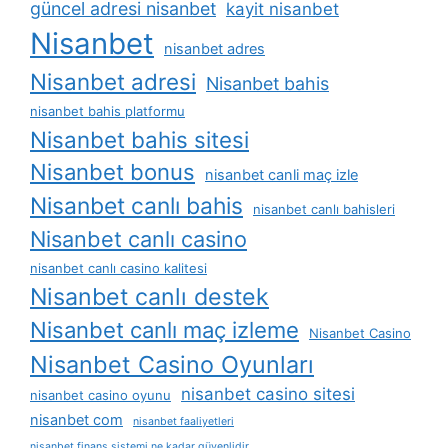
güncel adresi nisanbet
kayit nisanbet
Nisanbet
nisanbet adres
Nisanbet adresi
Nisanbet bahis
nisanbet bahis platformu
Nisanbet bahis sitesi
Nisanbet bonus
nisanbet canli maç izle
Nisanbet canlı bahis
nisanbet canlı bahisleri
Nisanbet canlı casino
nisanbet canlı casino kalitesi
Nisanbet canlı destek
Nisanbet canlı maç izleme
Nisanbet Casino
Nisanbet Casino Oyunları
nisanbet casino sitesi
nisanbet casino oyunu
nisanbet com
nisanbet faaliyetleri
nisanbet finans sistemi ne kadar güvenlidir