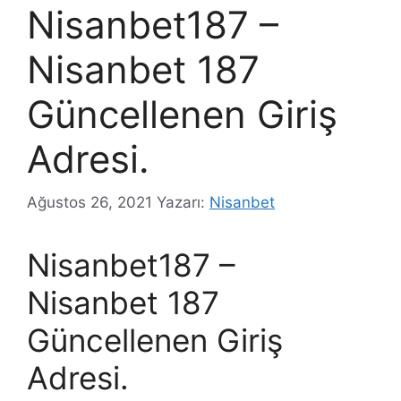
Nisanbet187 –
Nisanbet 187
Güncellenen Giriş
Adresi.
Ağustos 26, 2021
Yazarı:
Nisanbet
Nisanbet187 –
Nisanbet 187
Güncellenen Giriş
Adresi.