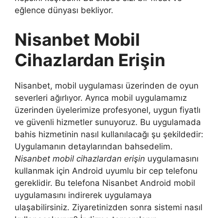
eğlence dünyası bekliyor.
Nisanbet Mobil
Cihazlardan Erişin
Nisanbet, mobil uygulaması üzerinden de oyun
severleri ağırlıyor. Ayrıca mobil uygulamamız
üzerinden üyelerimize profesyonel, uygun fiyatlı
ve güvenli hizmetler sunuyoruz. Bu uygulamada
bahis hizmetinin nasıl kullanılacağı şu şekildedir:
Uygulamanın detaylarından bahsedelim.
Nisanbet mobil cihazlardan erişin
uygulamasını
kullanmak için Android uyumlu bir cep telefonu
gereklidir. Bu telefona Nisanbet Android mobil
uygulamasını indirerek uygulamaya
ulaşabilirsiniz. Ziyaretinizden sonra sistemi nasıl