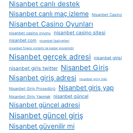
Nisanbet canlı destek
Nisanbet canlı maç izleme
Nisanbet Casino
Nisanbet Casino Oyunları
nisanbet casino sitesi
nisanbet casino oyunu
nisanbet com
nisanbet faaliyetleri
nisanbet finans sistemi ne kadar güvenlidir
Nisanbet gerçek adresi
nisanbet girisi
Nisanbet Giriş
nisanbet giris twitter
Nisanbet giriş adresi
nisanbet giriş linki
Nisanbet giriş yap
Nisanbet Giriş Prosedürü
nisanbet güncel
Nisanbet Giriş Yapmak
Nisanbet güncel adresi
Nisanbet güncel giriş
Nisanbet güvenilir mi