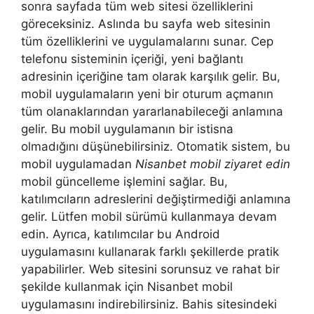
sonra sayfada tüm web sitesi özelliklerini
göreceksiniz. Aslında bu sayfa web sitesinin
tüm özelliklerini ve uygulamalarını sunar. Cep
telefonu sisteminin içeriği, yeni bağlantı
adresinin içeriğine tam olarak karşılık gelir. Bu,
mobil uygulamaların yeni bir oturum açmanın
tüm olanaklarından yararlanabileceği anlamına
gelir. Bu mobil uygulamanın bir istisna
olmadığını düşünebilirsiniz. Otomatik sistem, bu
mobil uygulamadan
Nisanbet mobil ziyaret edin
mobil güncelleme işlemini sağlar. Bu,
katılımcıların adreslerini değiştirmediği anlamına
gelir. Lütfen mobil sürümü kullanmaya devam
edin. Ayrıca, katılımcılar bu Android
uygulamasını kullanarak farklı şekillerde pratik
yapabilirler. Web sitesini sorunsuz ve rahat bir
şekilde kullanmak için Nisanbet mobil
uygulamasını indirebilirsiniz. Bahis sitesindeki