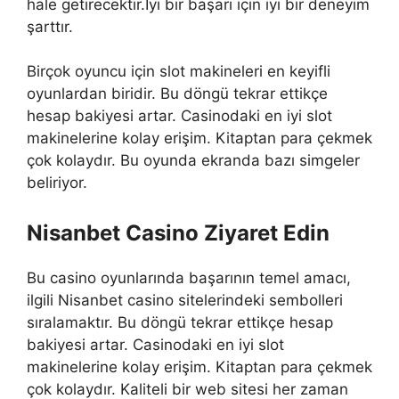
hale getirecektir.İyi bir başarı için iyi bir deneyim
şarttır.
Birçok oyuncu için slot makineleri en keyifli
oyunlardan biridir. Bu döngü tekrar ettikçe
hesap bakiyesi artar. Casinodaki en iyi slot
makinelerine kolay erişim. Kitaptan para çekmek
çok kolaydır. Bu oyunda ekranda bazı simgeler
beliriyor.
Nisanbet Casino Ziyaret Edin
Bu casino oyunlarında başarının temel amacı,
ilgili Nisanbet casino sitelerindeki sembolleri
sıralamaktır. Bu döngü tekrar ettikçe hesap
bakiyesi artar. Casinodaki en iyi slot
makinelerine kolay erişim. Kitaptan para çekmek
çok kolaydır. Kaliteli bir web sitesi her zaman