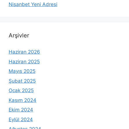
Nisanbet Yeni Adresi
Arşivler
Haziran 2026
Haziran 2025
Mayıs 2025
Şubat 2025
Ocak 2025
Kasım 2024
Ekim 2024
Eylül 2024