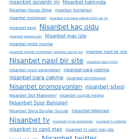
nisanbet güvenlir mi
Nisanbet hakkında
Nisanbet Hesap Silme
nisanbet hizmetleri
nisanbet instagram
nisanbet i̇çin para çekme limiti var mı
Nisanbet kaç oldu
nisanbet kayit
Nisanbet maç izle
nisanbet kullanıcıları
nisanbet mobil oyunlar
nisanbet nasil bir site
nisanbet müşteri hizmetleri yardımcı oluyor mu
Nisanbet nasıl bir site
nisanbet nasıl girilir
nisanbet para yatirma
nisanbet oyun seçenekleri
nisanbet para çekme
nisanbet promosyon
Nisanbet promosyonları
nisanbet sitesi
Nisanbet Slot Makineleri
nisanbet sosyal medya
Nisanbet Spor Bahisleri
nisanbet telegram
Nisanbet Sıkça Sorulan Sorular
Nisanbet tv
nisanbet tv'nin avantajları
nisanbet tv bölümü
nisanbet tv canli maç
nisanbet tv canli maç izle
Nisanbet twitter