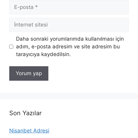
E-
posta
İnternet
sitesi
Daha sonraki yorumlarımda kullanılması için
adım, e-posta adresim ve site adresim bu
tarayıcıya kaydedilsin.
Son Yazılar
Nisanbet Adresi