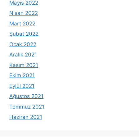
Mayıs 2022
Nisan 2022
Mart 2022
Şubat 2022
Ocak 2022
Aralık 2021
Kasım 2021
Ekim 2021
Eylül 2021
Ağustos 2021
Temmuz 2021
Haziran 2021