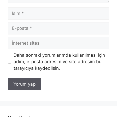
İsim
E-
posta
İnternet
sitesi
Daha sonraki yorumlarımda kullanılması için
adım, e-posta adresim ve site adresim bu
tarayıcıya kaydedilsin.