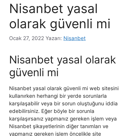
Nisanbet yasal
olarak güvenli mi
Ocak 27, 2022
Yazarı:
Nisanbet
Nisanbet yasal olarak
güvenli mi
Nisanbet yasal olarak güvenli mi web sitesini
kullanırken herhangi bir yerde sorunlarla
karşılaşabilir veya bir sorun oluştuğunu iddia
edebilirsiniz. Eğer böyle bir sorunla
karşılaşırsanız yapmanız gereken işlem veya
Nisanbet şikayetlerinin diğer tanımları ve
yapmanız gereken işlem öncelikle site