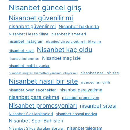
Nisanbet güncel giriş
Nisanbet güvenilir mi
nisanbet güvenlir mi
Nisanbet hakkında
Nisanbet Hesap Silme
nisanbet hizmetleri
nisanbet instagram
nisanbet i̇çin para çekme limiti var mı
Nisanbet kaç oldu
nisanbet kayit
Nisanbet maç izle
nisanbet kullanıcıları
nisanbet mobil oyunlar
nisanbet nasil bir site
nisanbet müşteri hizmetleri yardımcı oluyor mu
Nisanbet nasıl bir site
nisanbet nasıl girilir
nisanbet para yatirma
nisanbet oyun seçenekleri
nisanbet para çekme
nisanbet promosyon
Nisanbet promosyonları
nisanbet sitesi
Nisanbet Slot Makineleri
nisanbet sosyal medya
Nisanbet Spor Bahisleri
nisanbet telegram
Nisanbet Sıkça Sorulan Sorular