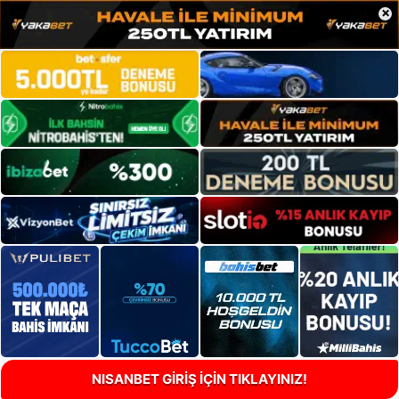
×
NISANBET GİRİŞ İÇİN TIKLAYINIZ!