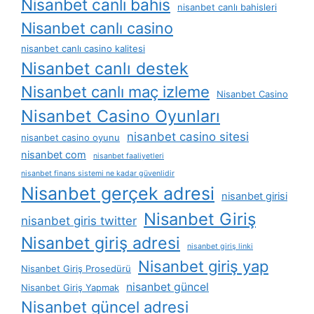
Nisanbet canlı bahis
nisanbet canlı bahisleri
Nisanbet canlı casino
nisanbet canlı casino kalitesi
Nisanbet canlı destek
Nisanbet canlı maç izleme
Nisanbet Casino
Nisanbet Casino Oyunları
nisanbet casino sitesi
nisanbet casino oyunu
nisanbet com
nisanbet faaliyetleri
nisanbet finans sistemi ne kadar güvenlidir
Nisanbet gerçek adresi
nisanbet girisi
Nisanbet Giriş
nisanbet giris twitter
Nisanbet giriş adresi
nisanbet giriş linki
Nisanbet giriş yap
Nisanbet Giriş Prosedürü
nisanbet güncel
Nisanbet Giriş Yapmak
Nisanbet güncel adresi