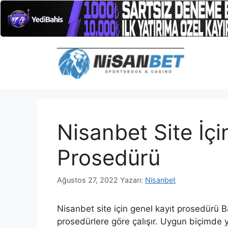
İçeriğe
atla
Nisanbet Site İçi
Prosedürü
Ağustos 27, 2022
Yazarı:
Nisanbet
Nisanbet site için genel kayıt prosedürü Ba
prosedürlere göre çalışır. Uygun biçimde ya