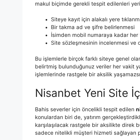
makul biçimde gerekli tespit edilenleri yeri
Siteye kayıt için alakalı yere tıklanm
Bir takma ad ve şifre belirlenmesi
İsimden mobil numaraya kadar her tü
Site sözleşmesinin incelenmesi ve
Bu işlemlerle birçok farklı siteye genel olar
belirtmiş bulunduğunuz veriler her vakit y
işlemlerinde rastgele bir aksilik yaşamazsı
Nisanbet Yeni Site İ
Bahis severler için öncelikli tespit edilen
n
konulardan biri de, yatırım gerçekleştirdik
karşılaşılacak rastgele bir aksilikte direk 
sadece nitelikli müşteri hizmeti sağlayan p