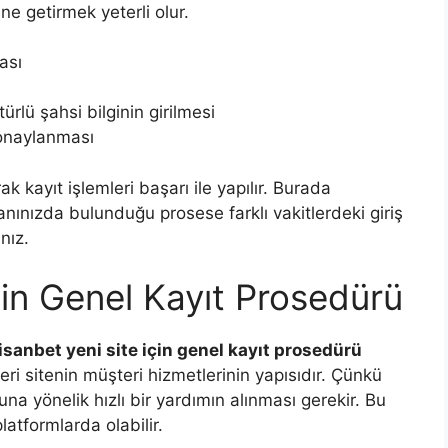
ne getirmek yeterli olur.
ası
rlü şahsi bilginin girilmesi
 onaylanması
ak kayıt işlemleri başarı ile yapılır. Burada
anınızda bulunduğu prosese farklı vakitlerdeki giriş
nız.
çin Genel Kayıt Prosedürü
isanbet yeni site için genel kayıt prosedürü
leri sitenin müşteri hizmetlerinin yapısıdır. Çünkü
buna yönelik hızlı bir yardımın alınması gerekir. Bu
latformlarda olabilir.