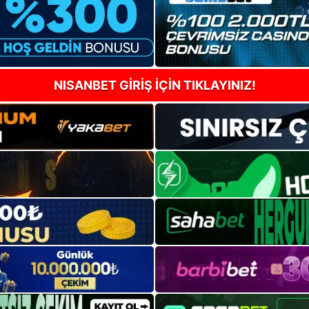
NISANBET GİRİŞ İÇİN TIKLAYINIZ!