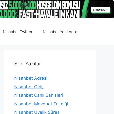
Nisanbet Twitter
Nisanbet Yeni Adresi
Son Yazılar
Nisanbet Adresi
Nisanbet Giriş
Nisanbet Canlı Bahisleri
Nisanbet Mevduat Tekniği
Nisanbet Üyelik Süresi