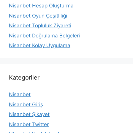
Nisanbet Hesap Oluşturma
Nisanbet Oyun Çeşitliliği
Nisanbet Topluluk Ziyareti
Nisanbet Doğrulama Belgeleri
Nisanbet Kolay Uygulama
Kategoriler
Nisanbet
Nisanbet Giriş
Nisanbet Şikayet
Nisanbet Twitter