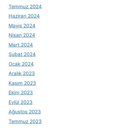
Temmuz 2024
Haziran 2024
Mayıs 2024
Nisan 2024
Mart 2024
Şubat 2024
Ocak 2024
Aralık 2023
Kasım 2023
Ekim 2023
Eylül 2023
Ağustos 2023
Temmuz 2023