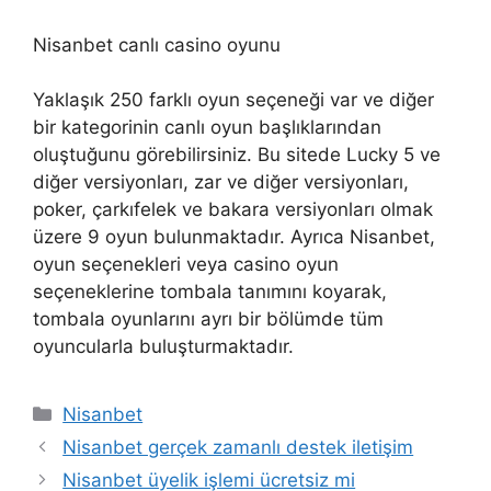
Nisanbet canlı casino oyunu
Yaklaşık 250 farklı oyun seçeneği var ve diğer
bir kategorinin canlı oyun başlıklarından
oluştuğunu görebilirsiniz. Bu sitede Lucky 5 ve
diğer versiyonları, zar ve diğer versiyonları,
poker, çarkıfelek ve bakara versiyonları olmak
üzere 9 oyun bulunmaktadır. Ayrıca Nisanbet,
oyun seçenekleri veya casino oyun
seçeneklerine tombala tanımını koyarak,
tombala oyunlarını ayrı bir bölümde tüm
oyuncularla buluşturmaktadır.
Kategoriler
Nisanbet
Nisanbet gerçek zamanlı destek iletişim
Nisanbet üyelik işlemi ücretsiz mi