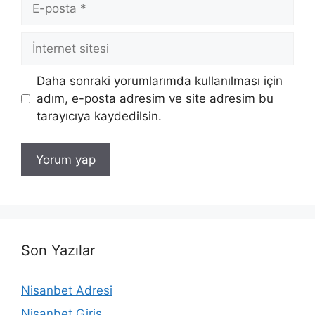
E-
posta
İnternet
sitesi
Daha sonraki yorumlarımda kullanılması için
adım, e-posta adresim ve site adresim bu
tarayıcıya kaydedilsin.
Son Yazılar
Nisanbet Adresi
Nisanbet Giriş