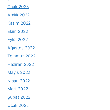
Ocak 2023
Aralık 2022
Kasım 2022
Ekim 2022
Eylül 2022
Ağustos 2022
Temmuz 2022
Haziran 2022
Mayıs 2022
Nisan 2022
Mart 2022
Şubat 2022
Ocak 2022