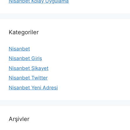
Nisanbet Kolay Uygulama
Kategoriler
Nisanbet
Nisanbet Giriş
Nisanbet Şikayet
Nisanbet Twitter
Nisanbet Yeni Adresi
Arşivler