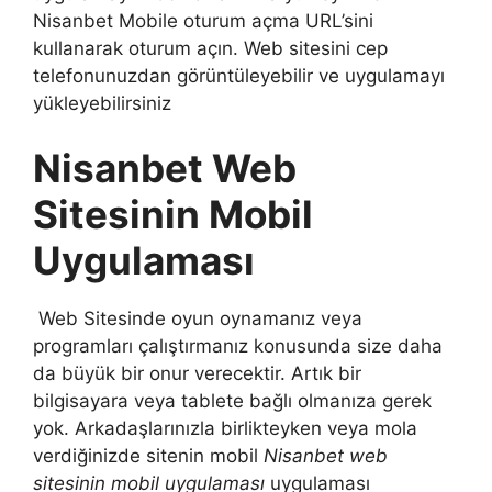
Nisanbet Mobile oturum açma URL’sini
kullanarak oturum açın. Web sitesini cep
telefonunuzdan görüntüleyebilir ve uygulamayı
yükleyebilirsiniz
Nisanbet Web
Sitesinin Mobil
Uygulaması
Web Sitesinde oyun oynamanız veya
programları çalıştırmanız konusunda size daha
da büyük bir onur verecektir. Artık bir
bilgisayara veya tablete bağlı olmanıza gerek
yok. Arkadaşlarınızla birlikteyken veya mola
verdiğinizde sitenin mobil
Nisanbet web
sitesinin mobil uygulaması
uygulaması