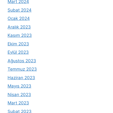
Mart 2024
Şubat 2024
Ocak 2024
Aralık 2023
Kasım 2023
Ekim 2023
Eylül 2023
Ağustos 2023
Temmuz 2023
Haziran 2023
Mayıs 2023
Nisan 2023
Mart 2023
Şubat 2023