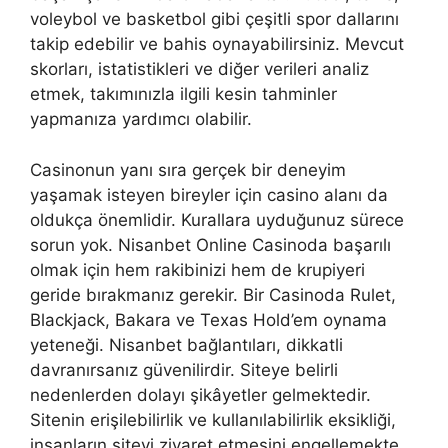
voleybol ve basketbol gibi çeşitli spor dallarını
takip edebilir ve bahis oynayabilirsiniz. Mevcut
skorları, istatistikleri ve diğer verileri analiz
etmek, takımınızla ilgili kesin tahminler
yapmanıza yardımcı olabilir.
Casinonun yanı sıra gerçek bir deneyim
yaşamak isteyen bireyler için casino alanı da
oldukça önemlidir. Kurallara uyduğunuz sürece
sorun yok. Nisanbet Online Casinoda başarılı
olmak için hem rakibinizi hem de krupiyeri
geride bırakmanız gerekir. Bir Casinoda Rulet,
Blackjack, Bakara ve Texas Hold’em oynama
yeteneği. Nisanbet bağlantıları, dikkatli
davranırsanız güvenilirdir. Siteye belirli
nedenlerden dolayı şikâyetler gelmektedir.
Sitenin erişilebilirlik ve kullanılabilirlik eksikliği,
insanların siteyi ziyaret etmesini engellemekte