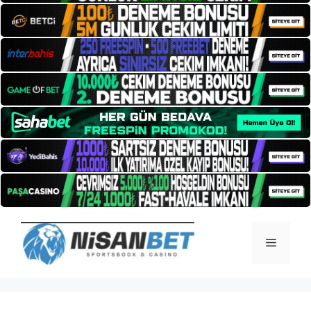
İçeriğe
atla
Menü