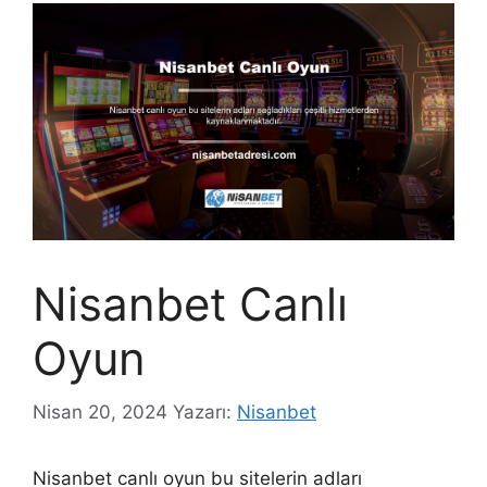
Nisanbet Canlı
Oyun
Nisan 20, 2024
Yazarı:
Nisanbet
Nisanbet canlı oyun bu sitelerin adları