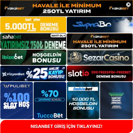
×
NISANBET GİRİŞ İÇİN TIKLAYINIZ!