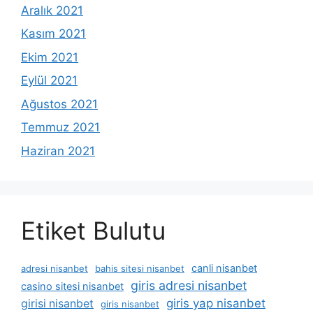
Aralık 2021
Kasım 2021
Ekim 2021
Eylül 2021
Ağustos 2021
Temmuz 2021
Haziran 2021
Etiket Bulutu
canli nisanbet
adresi nisanbet
bahis sitesi nisanbet
giris adresi nisanbet
casino sitesi nisanbet
giris yap nisanbet
girisi nisanbet
giris nisanbet