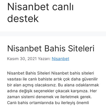
Nisanbet canlı
destek
Nisanbet Bahis Siteleri
Kasım 30, 2021
Yazarı:
Nisanbet
Nisanbet Bahis Siteleri Nisanbet bahis siteleri
vasıtası ile canlı bahiste artık çok daha güvenilir
bir alan açmış olacaksınız. Bu alana odaklanmak
adına değişik seçenekler çıkacak karşınıza. Her
zaman sistemi denemek ve ilerletmek gerek.
Canlı bahis ortamlarında bu ilerleyiş önemli