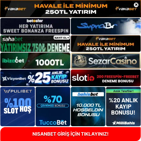
×
NISANBET GİRİŞ İÇİN TIKLAYINIZ!