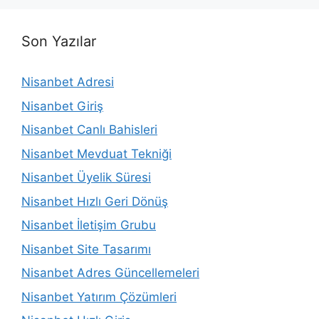
Son Yazılar
Nisanbet Adresi
Nisanbet Giriş
Nisanbet Canlı Bahisleri
Nisanbet Mevduat Tekniği
Nisanbet Üyelik Süresi
Nisanbet Hızlı Geri Dönüş
Nisanbet İletişim Grubu
Nisanbet Site Tasarımı
Nisanbet Adres Güncellemeleri
Nisanbet Yatırım Çözümleri