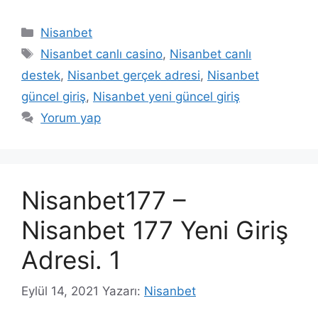
Kategoriler
Nisanbet
Etiketler
Nisanbet canlı casino
,
Nisanbet canlı
destek
,
Nisanbet gerçek adresi
,
Nisanbet
güncel giriş
,
Nisanbet yeni güncel giriş
Yorum yap
Nisanbet177 –
Nisanbet 177 Yeni Giriş
Adresi. 1
Eylül 14, 2021
Yazarı:
Nisanbet