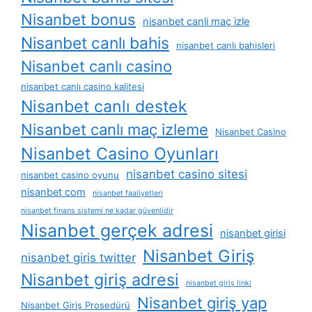
Nisanbet bonus
nisanbet canli maç izle
Nisanbet canlı bahis
nisanbet canlı bahisleri
Nisanbet canlı casino
nisanbet canlı casino kalitesi
Nisanbet canlı destek
Nisanbet canlı maç izleme
Nisanbet Casino
Nisanbet Casino Oyunları
nisanbet casino sitesi
nisanbet casino oyunu
nisanbet com
nisanbet faaliyetleri
nisanbet finans sistemi ne kadar güvenlidir
Nisanbet gerçek adresi
nisanbet girisi
Nisanbet Giriş
nisanbet giris twitter
Nisanbet giriş adresi
nisanbet giriş linki
Nisanbet giriş yap
Nisanbet Giriş Prosedürü