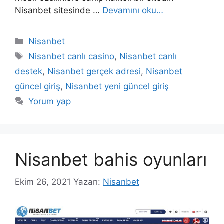
Nisanbet sitesinde …
Devamını oku…
Kategoriler
Nisanbet
Etiketler
Nisanbet canlı casino
,
Nisanbet canlı
destek
,
Nisanbet gerçek adresi
,
Nisanbet
güncel giriş
,
Nisanbet yeni güncel giriş
Yorum yap
Nisanbet bahis oyunları
Ekim 26, 2021
Yazarı:
Nisanbet