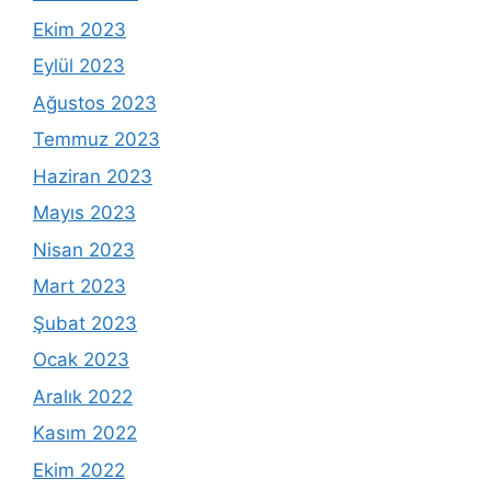
Ekim 2023
Eylül 2023
Ağustos 2023
Temmuz 2023
Haziran 2023
Mayıs 2023
Nisan 2023
Mart 2023
Şubat 2023
Ocak 2023
Aralık 2022
Kasım 2022
Ekim 2022