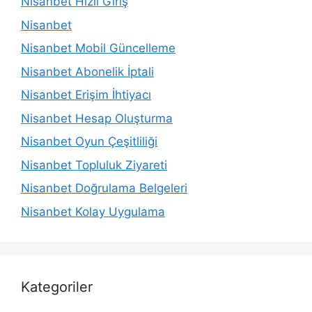
Nisanbet Hızlı Giriş
Nisanbet
Nisanbet Mobil Güncelleme
Nisanbet Abonelik İptali
Nisanbet Erişim İhtiyacı
Nisanbet Hesap Oluşturma
Nisanbet Oyun Çeşitliliği
Nisanbet Topluluk Ziyareti
Nisanbet Doğrulama Belgeleri
Nisanbet Kolay Uygulama
Kategoriler