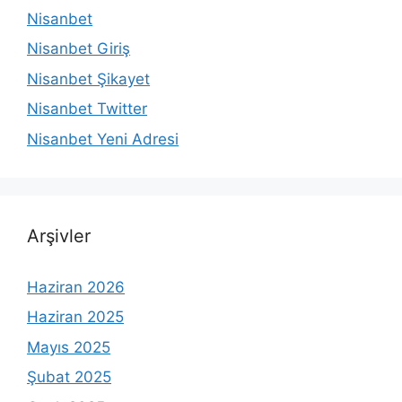
Nisanbet
Nisanbet Giriş
Nisanbet Şikayet
Nisanbet Twitter
Nisanbet Yeni Adresi
Arşivler
Haziran 2026
Haziran 2025
Mayıs 2025
Şubat 2025