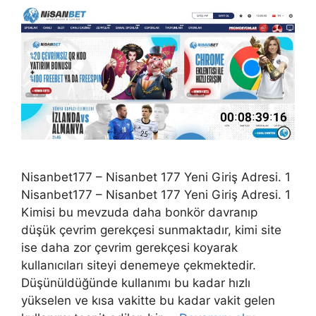
Nisanbet177 – Nisanbet 177 Yeni Giriş Adresi. 1
Nisanbet177 – Nisanbet 177 Yeni Giriş Adresi. 1
Kimisi bu mevzuda daha bonkör davranıp
düşük çevrim gerekçesi sunmaktadır, kimi site
ise daha zor çevrim gerekçesi koyarak
kullanıcıları siteyi denemeye çekmektedir.
Düşünüldüğünde kullanımı bu kadar hızlı
yükselen ve kısa vakitte bu kadar vakit gelen