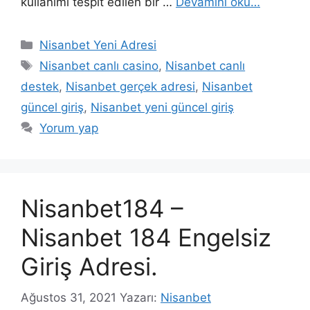
kullanımı tespit edilen bir …
Devamını oku…
Kategoriler
Nisanbet Yeni Adresi
Etiketler
Nisanbet canlı casino
,
Nisanbet canlı
destek
,
Nisanbet gerçek adresi
,
Nisanbet
güncel giriş
,
Nisanbet yeni güncel giriş
Yorum yap
Nisanbet184 –
Nisanbet 184 Engelsiz
Giriş Adresi.
Ağustos 31, 2021
Yazarı:
Nisanbet