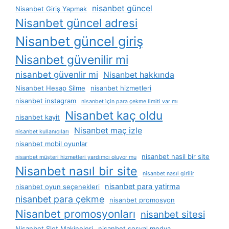
nisanbet güncel
Nisanbet Giriş Yapmak
Nisanbet güncel adresi
Nisanbet güncel giriş
Nisanbet güvenilir mi
nisanbet güvenlir mi
Nisanbet hakkında
Nisanbet Hesap Silme
nisanbet hizmetleri
nisanbet instagram
nisanbet i̇çin para çekme limiti var mı
Nisanbet kaç oldu
nisanbet kayit
Nisanbet maç izle
nisanbet kullanıcıları
nisanbet mobil oyunlar
nisanbet nasil bir site
nisanbet müşteri hizmetleri yardımcı oluyor mu
Nisanbet nasıl bir site
nisanbet nasıl girilir
nisanbet para yatirma
nisanbet oyun seçenekleri
nisanbet para çekme
nisanbet promosyon
Nisanbet promosyonları
nisanbet sitesi
Nisanbet Slot Makineleri
nisanbet sosyal medya